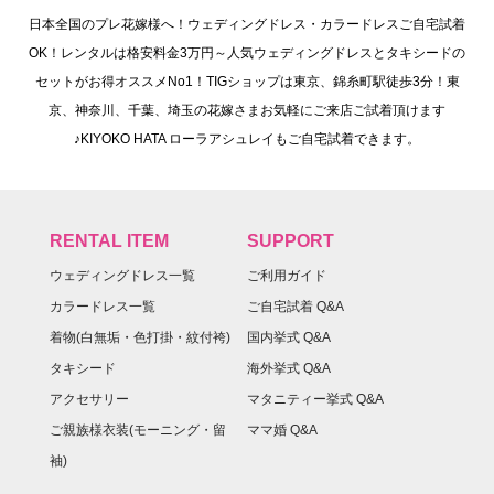
日本全国のプレ花嫁様へ！ウェディングドレス・カラードレスご自宅試着
OK！レンタルは格安料金3万円～人気ウェディングドレスとタキシードの
セットがお得オススメNo1！TIGショップは東京、錦糸町駅徒歩3分！東
京、神奈川、千葉、埼玉の花嫁さまお気軽にご来店ご試着頂けます
♪KIYOKO HATA ローラアシュレイもご自宅試着できます。
RENTAL ITEM
SUPPORT
ウェディングドレス一覧
ご利用ガイド
カラードレス一覧
ご自宅試着 Q&A
着物(白無垢・色打掛・紋付袴)
国内挙式 Q&A
タキシード
海外挙式 Q&A
アクセサリー
マタニティー挙式 Q&A
ご親族様衣装(モーニング・留
ママ婚 Q&A
袖)