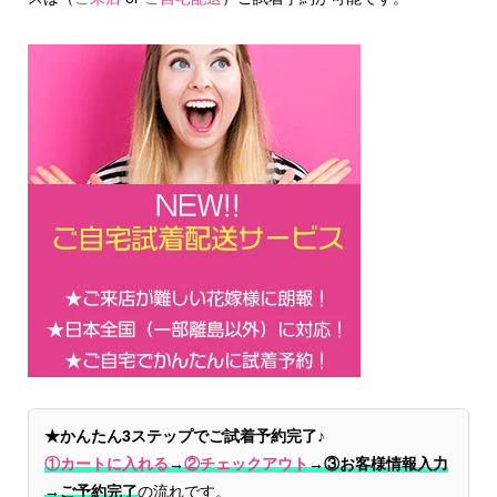
★かんたん3ステップでご試着予約完了♪
①カートに入れる
→
②チェックアウト
→
③お客様情報入力
→ご予約完了
の流れです。