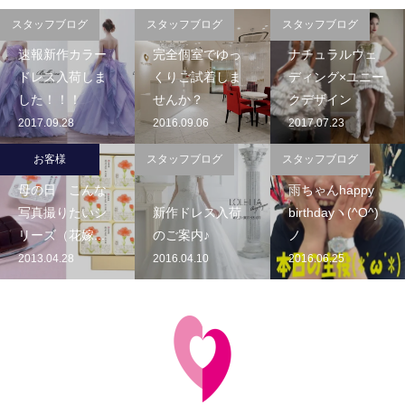
スタッフブログ
スタッフブログ
スタッフブログ
速報新作カラー
完全個室でゆっ
ナチュラルウェ
ドレス入荷しま
くりご試着しま
ディング×ユニー
した！！！
せんか？
クデザイン
2017.09.28
2016.09.06
2017.07.23
お客様
スタッフブログ
スタッフブログ
母の日 こんな
雨ちゃんhappy
写真撮りたいシ
新作ドレス入荷
birthdayヽ(^O^)
リーズ（花嫁...
のご案内♪
ノ
2013.04.28
2016.04.10
2016.06.25