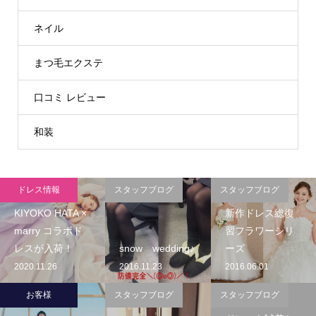
ネイル
まつ毛エクステ
口コミ レビュー
和装
ドレス情報
スタッフブログ
スタッフブログ
KIYOKO HATA ×
新作ドレス総復
marry コラボド
習フラワーシリ
レスが入荷！
snow wedding♪
ーズ
2020.11.26
2016.11.23
2016.06.01
お客様
スタッフブログ
スタッフブログ