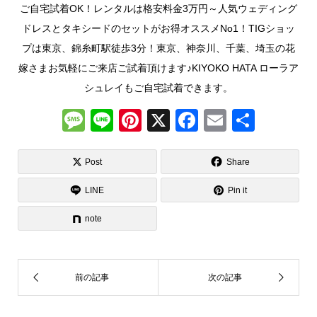
ご自宅試着OK！レンタルは格安料金3万円～人気ウェディング
ドレスとタキシードのセットがお得オススメNo1！TIGショッ
プは東京、錦糸町駅徒歩3分！東京、神奈川、千葉、埼玉の花
嫁さまお気軽にご来店ご試着頂けます♪KIYOKO HATA ローラア
シュレイもご自宅試着できます。
M
Li
Pi
X
F
E
共
e
n
nt
a
m
有
ss
e
er
c
ail
Post
Share
a
e
e
LINE
Pin it
g
st
b
note
e
o
o
k