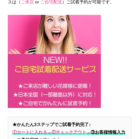
スは（
ご来店
or
ご自宅配送
）ご試着予約が可能です。
★かんたん3ステップでご試着予約完了♪
①カートに入れる
→
②チェックアウト
→
③お客様情報入力