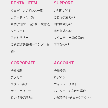
RENTAL ITEM
SUPPORT
ウェディングドレス一覧
ご利用ガイド
カラードレス一覧
ご自宅試着 Q&A
着物(白無垢・色打掛・紋付袴)
国内挙式 Q&A
タキシード
海外挙式 Q&A
アクセサリー
マタニティー挙式 Q&A
ご親族様衣装(モーニング・留
ママ婚 Q&A
袖)
CORPORATE
ACCOUNT
会社概要
会員登録
アクセス
ログイン
スタッフ紹介
ウィッシュリスト
サイトポリシー
パスワードを忘れた場合
個人情報保護方針
ご試着予約(チェックアウト)