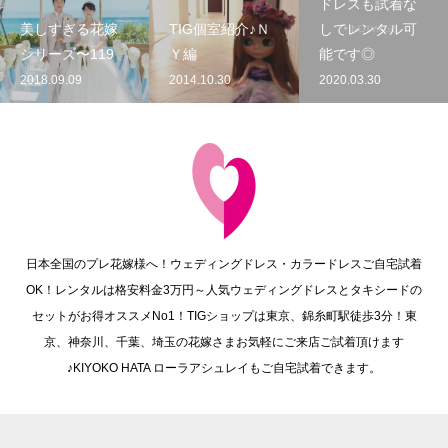
ドレスも試着な
美しすぎる花嫁
TIG個室紹介♪Ｎ
しでレンタル可
シリーズ〜119
Ｙ編
能です◎
2018.09.09
2014.10.30
2020.03.30
日本全国のプレ花嫁様へ！ウェディングドレス・カラードレスご自宅試着
OK！レンタルは格安料金3万円～人気ウェディングドレスとタキシードの
セットがお得オススメNo1！TIGショップは東京、錦糸町駅徒歩3分！東
京、神奈川、千葉、埼玉の花嫁さまお気軽にご来店ご試着頂けます
♪KIYOKO HATA ローラアシュレイもご自宅試着できます。