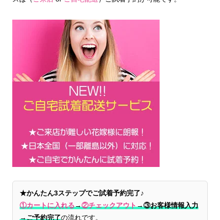
★かんたん3ステップでご試着予約完了♪
①カートに入れる
→
②チェックアウト
→
③お客様情報入力
→ご予約完了
の流れです。