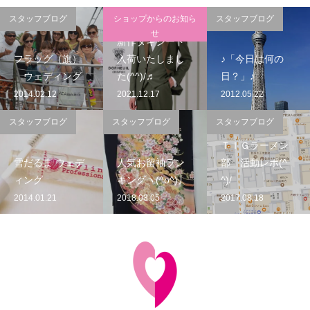
スタッフブログ
ショップからのお知ら
スタッフブログ
せ
新作タキシード
フラッグ（旗）
入荷いたしまし
♪「今日は何の
ウェディング
た(^^)/♬
日？」♪
2014.02.12
2021.12.17
2012.05.22
スタッフブログ
スタッフブログ
スタッフブログ
ＴＩＧラーメン
雪だるま ウェデ
人気お留袖ラン
部 活動レポ(^
ィング
キングヽ(^o^)丿
^)/
2014.01.21
2018.03.05
2017.08.18