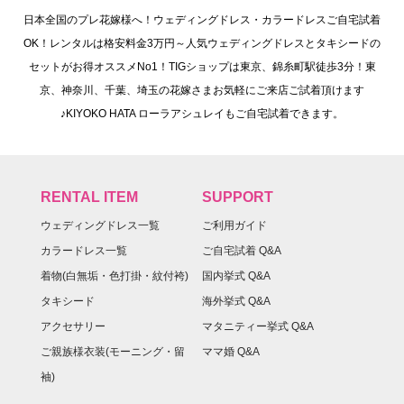
日本全国のプレ花嫁様へ！ウェディングドレス・カラードレスご自宅試着
OK！レンタルは格安料金3万円～人気ウェディングドレスとタキシードの
セットがお得オススメNo1！TIGショップは東京、錦糸町駅徒歩3分！東
京、神奈川、千葉、埼玉の花嫁さまお気軽にご来店ご試着頂けます
♪KIYOKO HATA ローラアシュレイもご自宅試着できます。
RENTAL ITEM
SUPPORT
ウェディングドレス一覧
ご利用ガイド
カラードレス一覧
ご自宅試着 Q&A
着物(白無垢・色打掛・紋付袴)
国内挙式 Q&A
タキシード
海外挙式 Q&A
アクセサリー
マタニティー挙式 Q&A
ご親族様衣装(モーニング・留
ママ婚 Q&A
袖)