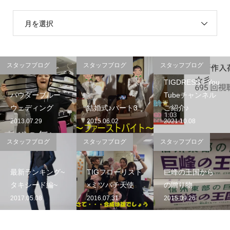
月を選択
スタッフブログ
スタッフブログ
スタッフブログ
TIGDRESS・You
パウダーブルー
Tubeチャンネル
ウェディング
結婚式♪パート3
ご紹介♪
2013.07.29
2015.06.02
2021.10.08
スタッフブログ
スタッフブログ
スタッフブログ
最新ランキング~
TIGフローリスト
巨峰の王国から
タキシード編~
×ミツバチ天使
の贈り物
2017.05.08
2016.07.31
2015.09.26