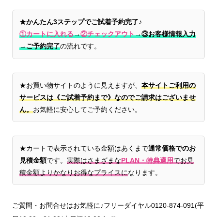
★かんたん3ステップでご試着予約完了♪
①カートに入れる
→
②チェックアウト
→
③お客様情報入力
→ご予約完了
の流れです。
★お買い物サイトのように見えますが、
本サイトご利用の
サービスは《ご試着予約まで》なのでご請求はございませ
ん。
お気軽に安心してご予約ください。
★カートで表示されている金額はあくまで
通常価格でのお
見積金額
です。
実際はさまざまな
PLAN・特典適用
でお見
積金額よりかなりお得なプライスに
なります。
ご質問・お問合せはお気軽に♪フリーダイヤル0120-874-091(平