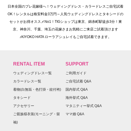
日本全国のプレ花嫁様へ！ウェディングドレス・カラードレスご自宅試着
OK！レンタルは格安料金3万円～人気ウェディングドレスとタキシードの
セットがお得オススメNo1！TIGショップは東京、錦糸町駅徒歩3分！東
京、神奈川、千葉、埼玉の花嫁さまお気軽にご来店ご試着頂けます
♪KIYOKO HATA ローラアシュレイもご自宅試着できます。
RENTAL ITEM
SUPPORT
ウェディングドレス一覧
ご利用ガイド
カラードレス一覧
ご自宅試着 Q&A
着物(白無垢・色打掛・紋付袴)
国内挙式 Q&A
タキシード
海外挙式 Q&A
アクセサリー
マタニティー挙式 Q&A
ご親族様衣装(モーニング・留
ママ婚 Q&A
袖)