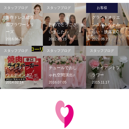
スタッフブログ
スタッフブログ
お客様
新作ドレス総復
グランドオリエ
習フラワーシリ
おめでとうござ
ンタルみなとみ
ーズ
いました♪♪
らい・披露宴C...
2016.06.01
2012.05.15
2021.06.23
スタッフブログ
スタッフブログ
スタッフブログ
バレンタイン・
チュールでおし
ジャイアントフ
ウェディング7
ゃれ空間演出♪
ラワー
2014.02.14
2016.07.05
2015.11.17