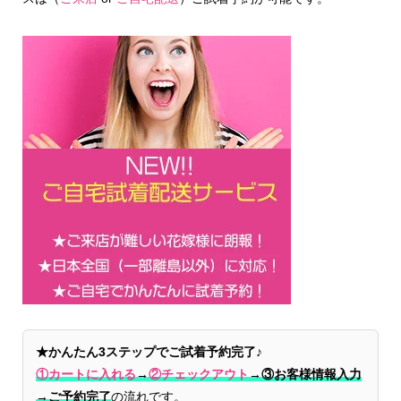
★かんたん3ステップでご試着予約完了♪
①カートに入れる
→
②チェックアウト
→
③お客様情報入力
→ご予約完了
の流れです。