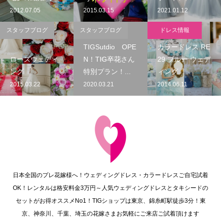
2012.07.05
2015.03.15
2021.01.12
スタッフブログ
スタッフブログ
ドレス情報
TIGSutdio OPE
カラードレス RE
ローズウェディ
N！TIG卒花さん
29 ブルー ウェデ
ング
特別プラン！...
ィング
2015.03.22
2020.03.21
2014.06.11
日本全国のプレ花嫁様へ！ウェディングドレス・カラードレスご自宅試着
OK！レンタルは格安料金3万円～人気ウェディングドレスとタキシードの
セットがお得オススメNo1！TIGショップは東京、錦糸町駅徒歩3分！東
京、神奈川、千葉、埼玉の花嫁さまお気軽にご来店ご試着頂けます