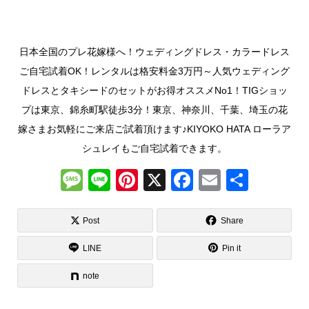
日本全国のプレ花嫁様へ！ウェディングドレス・カラードレス
ご自宅試着OK！レンタルは格安料金3万円～人気ウェディング
ドレスとタキシードのセットがお得オススメNo1！TIGショッ
プは東京、錦糸町駅徒歩3分！東京、神奈川、千葉、埼玉の花
嫁さまお気軽にご来店ご試着頂けます♪KIYOKO HATA ローラア
シュレイもご自宅試着できます。
M
Li
Pi
X
F
E
共
e
n
nt
a
m
有
ss
e
er
c
ail
Post
Share
a
e
e
LINE
Pin it
g
st
b
note
e
o