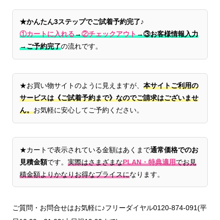
★かんたん3ステップでご試着予約完了♪
①カートに入れる
→
②チェックアウト
→
③お客様情報入力
→ご予約完了
の流れです。
★お買い物サイトのように見えますが、
本サイトご利用の
サービスは《ご試着予約まで》なのでご請求はございませ
ん。
お気軽に安心してご予約ください。
★カートで表示されている金額はあくまで
通常価格でのお
見積金額
です。
実際はさまざまな
PLAN・特典適用
でお見
積金額よりかなりお得なプライスに
なります。
ご質問・お問合せはお気軽に♪フリーダイヤル0120-874-091(平