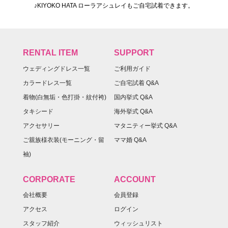
♪KIYOKO HATA ローラアシュレイもご自宅試着できます。
RENTAL ITEM
SUPPORT
ウェディングドレス一覧
ご利用ガイド
カラードレス一覧
ご自宅試着 Q&A
着物(白無垢・色打掛・紋付袴)
国内挙式 Q&A
タキシード
海外挙式 Q&A
アクセサリー
マタニティー挙式 Q&A
ご親族様衣装(モーニング・留
ママ婚 Q&A
袖)
CORPORATE
ACCOUNT
会社概要
会員登録
アクセス
ログイン
スタッフ紹介
ウィッシュリスト