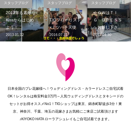
スタッフブログ
スタッフブログ
スタッフブログ
2013年も素敵な
☆ＧＷはＴＩ
Kissからはじめ
TIGフローリスト
Ｇ ＤＲＥＳＳ
よう！
×ミツバチ天使
へお越し下さ...
2013.01.02
2016.07.31
2012.04.30
日本全国のプレ花嫁様へ！ウェディングドレス・カラードレスご自宅試着
OK！レンタルは格安料金3万円～人気ウェディングドレスとタキシードの
セットがお得オススメNo1！TIGショップは東京、錦糸町駅徒歩3分！東
京、神奈川、千葉、埼玉の花嫁さまお気軽にご来店ご試着頂けます
♪KIYOKO HATA ローラアシュレイもご自宅試着できます。