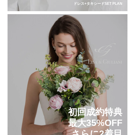
ドレス+タキシードSET PLAN
初回成約特典
最大35%OFF
さらに2着目