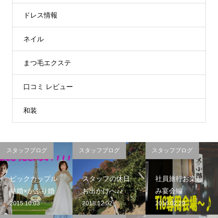
ドレス情報
ネイル
まつ毛エクステ
口コミ レビュー
和装
スタッフブログ
スタッフブログ
スタッフブログ
ビックカップル
スタッフの休日
社員旅行お楽し
結婚×かぶり婚
お出かけへ♪♪
み宴会編
2015.10.03
2018.12.02
2016.02.29