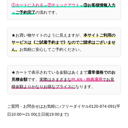
①カートに入れる
→
②チェックアウト
→
③お客様情報入力
→ご予約完了
の流れです。
★お買い物サイトのように見えますが、
本サイトご利用の
サービスは《ご試着予約まで》なのでご請求はございませ
ん。
お気軽に安心してご予約ください。
★カートで表示されている金額はあくまで
通常価格でのお
見積金額
です。
実際はさまざまな
PLAN・特典適用
でお見
積金額よりかなりお得なプライスに
なります。
ご質問・お問合せはお気軽に♪フリーダイヤル0120-874-091(平
日10:00〜21:00(土日祝19:00まで)