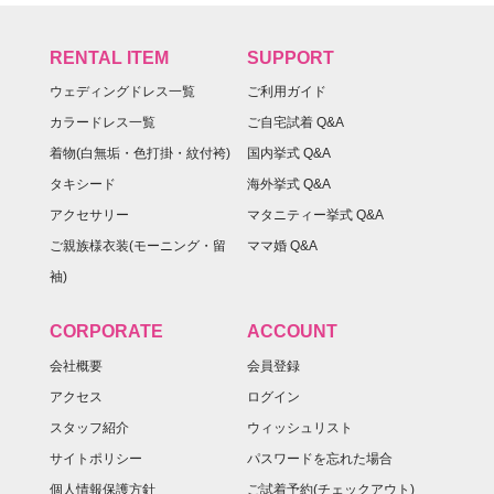
RENTAL ITEM
SUPPORT
ウェディングドレス一覧
ご利用ガイド
カラードレス一覧
ご自宅試着 Q&A
着物(白無垢・色打掛・紋付袴)
国内挙式 Q&A
タキシード
海外挙式 Q&A
アクセサリー
マタニティー挙式 Q&A
ご親族様衣装(モーニング・留
ママ婚 Q&A
袖)
CORPORATE
ACCOUNT
会社概要
会員登録
アクセス
ログイン
スタッフ紹介
ウィッシュリスト
サイトポリシー
パスワードを忘れた場合
個人情報保護方針
ご試着予約(チェックアウト)