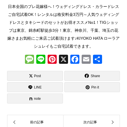
日本全国のプレ花嫁様へ！ウェディングドレス・カラードレス
ご自宅試着OK！レンタルは格安料金3万円～人気ウェディング
ドレスとタキシードのセットがお得オススメNo1！TIGショッ
プは東京、錦糸町駅徒歩3分！東京、神奈川、千葉、埼玉の花
嫁さまお気軽にご来店ご試着頂けます♪KIYOKO HATA ローラア
シュレイもご自宅試着できます。
M
Li
Pi
X
F
E
共
e
n
nt
a
m
有
ss
e
er
c
ail
Post
Share
a
e
e
LINE
Pin it
g
st
b
note
e
o
o
k