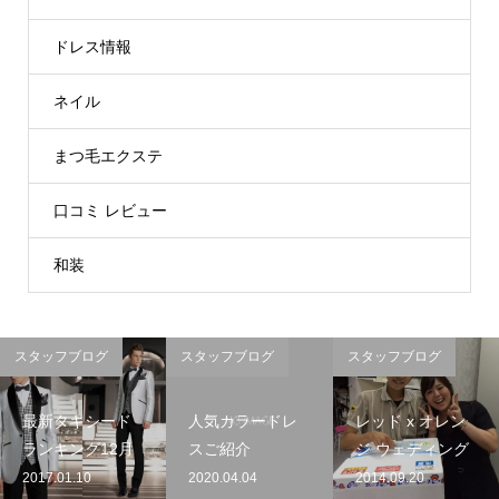
ドレス情報
ネイル
まつ毛エクステ
口コミ レビュー
和装
スタッフブログ
スタッフブログ
スタッフブログ
最新タキシード
人気カラードレ
レッド x オレン
ランキング12月
スご紹介
ジ ウェディング
2017.01.10
2020.04.04
2014.09.20