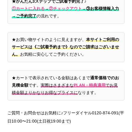
★かんたん3ステップでご試着予約完了♪
①カートに入れる
→
②チェックアウト
→
③お客様情報入力
→ご予約完了
の流れです。
★お買い物サイトのように見えますが、
本サイトご利用の
サービスは《ご試着予約まで》なのでご請求はございませ
ん。
お気軽に安心してご予約ください。
★カートで表示されている金額はあくまで
通常価格でのお
見積金額
です。
実際はさまざまな
PLAN・特典適用
でお見
積金額よりかなりお得なプライスに
なります。
ご質問・お問合せはお気軽に♪フリーダイヤル0120-874-091(平
日10:00〜21:00(土日祝19:00まで)