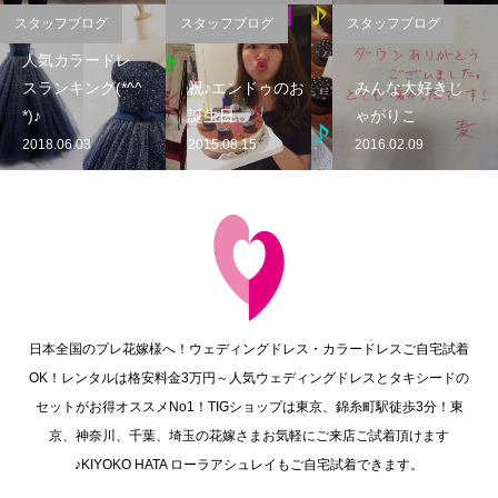
スタッフブログ
スタッフブログ
スタッフブログ
人気カラードレ
スランキング(*^^
祝♪エンドゥのお
みんな大好きじ
*)♪
誕生日
ゃがりこ
2018.06.03
2015.08.15
2016.02.09
日本全国のプレ花嫁様へ！ウェディングドレス・カラードレスご自宅試着
OK！レンタルは格安料金3万円～人気ウェディングドレスとタキシードの
セットがお得オススメNo1！TIGショップは東京、錦糸町駅徒歩3分！東
京、神奈川、千葉、埼玉の花嫁さまお気軽にご来店ご試着頂けます
♪KIYOKO HATA ローラアシュレイもご自宅試着できます。