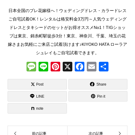
日本全国のプレ花嫁様へ！ウェディングドレス・カラードレス
ご自宅試着OK！レンタルは格安料金3万円～人気ウェディング
ドレスとタキシードのセットがお得オススメNo1！TIGショッ
プは東京、錦糸町駅徒歩3分！東京、神奈川、千葉、埼玉の花
嫁さまお気軽にご来店ご試着頂けます♪KIYOKO HATA ローラア
シュレイもご自宅試着できます。
M
Li
Pi
X
F
E
共
e
n
nt
a
m
有
ss
e
er
c
ail
Post
Share
a
e
e
LINE
Pin it
g
st
b
note
e
o
o
k