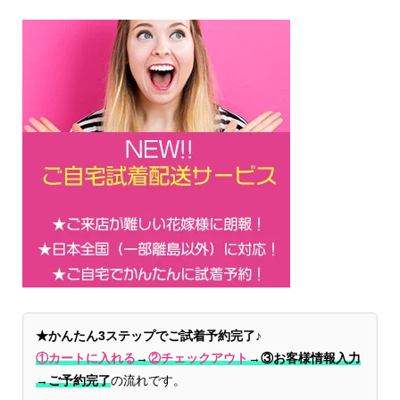
★かんたん3ステップでご試着予約完了♪
①カートに入れる
→
②チェックアウト
→
③お客様情報入力
→ご予約完了
の流れです。