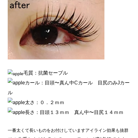
毛質：抗菌セーブル
カール：目頭〜真ん中Cカール 目尻のみJカー
ル
太さ：０．２ｍｍ
長さ：目頭１３ｍｍ 真ん中〜目尻１４ｍｍ
一番太くて長いものをお付けしていますアイライン効果も抜群