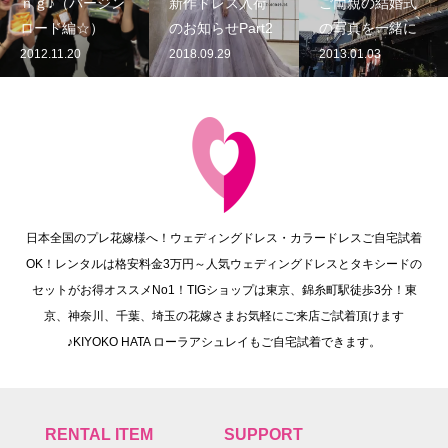
ｎｇ♪（バージン
新作ドレス入荷
ご両親の結婚式
ロード編☆）
のお知らせPart2
の写真を一緒に
2012.11.20
2018.09.29
2013.01.03
日本全国のプレ花嫁様へ！ウェディングドレス・カラードレスご自宅試着
OK！レンタルは格安料金3万円～人気ウェディングドレスとタキシードの
セットがお得オススメNo1！TIGショップは東京、錦糸町駅徒歩3分！東
京、神奈川、千葉、埼玉の花嫁さまお気軽にご来店ご試着頂けます
♪KIYOKO HATA ローラアシュレイもご自宅試着できます。
RENTAL ITEM
SUPPORT