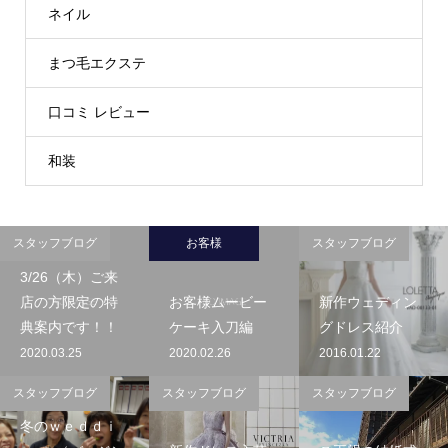
ネイル
まつ毛エクステ
口コミ レビュー
和装
スタッフブログ
お客様
スタッフブログ
3/26（木）ご来
店の方限定の特
お客様ムービー
新作ウェディン
典案内です！！
ケーキ入刀編
グドレス紹介
2020.03.25
2020.02.26
2016.01.22
スタッフブログ
スタッフブログ
スタッフブログ
冬のｗｅｄｄｉ