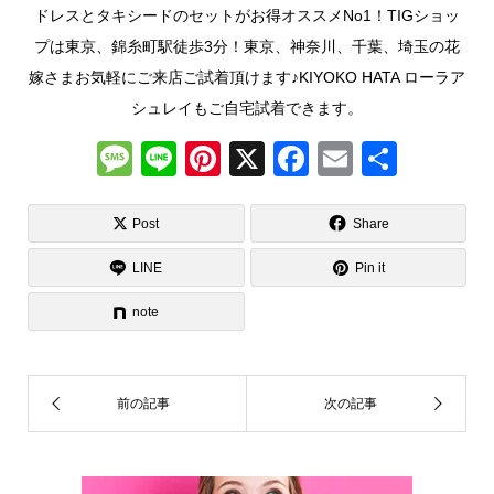
ドレスとタキシードのセットがお得オススメNo1！TIGショッ
プは東京、錦糸町駅徒歩3分！東京、神奈川、千葉、埼玉の花
嫁さまお気軽にご来店ご試着頂けます♪KIYOKO HATA ローラア
シュレイもご自宅試着できます。
M
Li
Pi
X
F
E
共
e
n
nt
a
m
有
ss
e
er
c
ail
Post
Share
a
e
e
LINE
Pin it
g
st
b
note
e
o
o
k