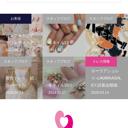
お客様
スタッフブログ
スタッフブログ
ピンク＆ホワイ
タキシードラン
トウェディング
春ネイル19☆
キング
2013.06.20
2014.03.20
2020.07.13
スタッフブログ
スタッフブログ
ドレス情報
ローラアシュレ
新作ドレス 紹
イ–LAURA ASHL
介パート7♪
冬ネイル20☆
EY-試着会開催...
2016.05.14
2014.01.17
2020.03.14