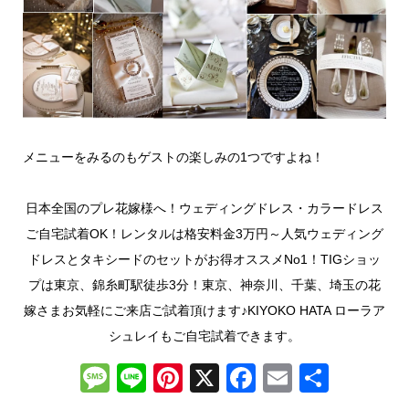
メニューをみるのもゲストの楽しみの1つですよね！
日本全国のプレ花嫁様へ！ウェディングドレス・カラードレス
ご自宅試着OK！レンタルは格安料金3万円～人気ウェディング
ドレスとタキシードのセットがお得オススメNo1！TIGショッ
プは東京、錦糸町駅徒歩3分！東京、神奈川、千葉、埼玉の花
嫁さまお気軽にご来店ご試着頂けます♪KIYOKO HATA ローラア
シュレイもご自宅試着できます。
M
Li
Pi
X
F
E
共
e
n
nt
a
m
有