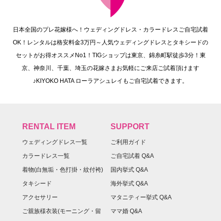
日本全国のプレ花嫁様へ！ウェディングドレス・カラードレスご自宅試着
OK！レンタルは格安料金3万円～人気ウェディングドレスとタキシードの
セットがお得オススメNo1！TIGショップは東京、錦糸町駅徒歩3分！東
京、神奈川、千葉、埼玉の花嫁さまお気軽にご来店ご試着頂けます
♪KIYOKO HATA ローラアシュレイもご自宅試着できます。
RENTAL ITEM
SUPPORT
ウェディングドレス一覧
ご利用ガイド
カラードレス一覧
ご自宅試着 Q&A
着物(白無垢・色打掛・紋付袴)
国内挙式 Q&A
タキシード
海外挙式 Q&A
アクセサリー
マタニティー挙式 Q&A
ご親族様衣装(モーニング・留
ママ婚 Q&A