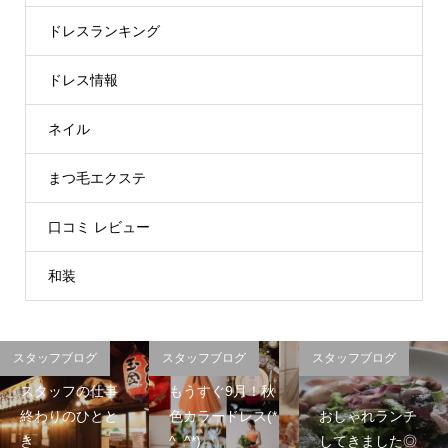
ドレスランキング
ドレス情報
ネイル
まつ毛エクステ
口コミ レビュー
和装
スタッフブログ
スタッフブログ
スタッフブログ
スタッフの仕事
もうすぐ9月！秋
終わりのひとと
色カラードレス(*
おしゃれランチ
き
^_^*)
してきました◎