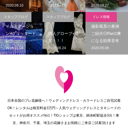
2020.09.10
2017.08.25
2020.09.27
スタッフブログ
スタッフブログ
ドレス情報
イルミネーショ
撮影風景の裏側
ン×グリッタード
購入グローブ×格
ご紹介◎Part2虜
レス
安！！！
になる効果音有
2015.11.14
2016.06.24
2020.05.09
日本全国のプレ花嫁様へ！ウェディングドレス・カラードレスご自宅試着
OK！レンタルは格安料金3万円～人気ウェディングドレスとタキシードの
セットがお得オススメNo1！TIGショップは東京、錦糸町駅徒歩3分！東
京、神奈川、千葉、埼玉の花嫁さまお気軽にご来店ご試着頂けます