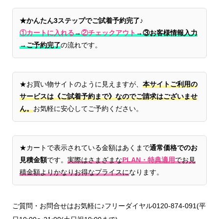
★かんたん3ステップでご試着予約完了♪
①カートに入れる
→
②チェックアウト
→
③お客様情報入力
→ご予約完了
の流れです。
★お買い物サイトのように見えますが、
本サイトご利用の
サービスは《ご試着予約まで》なのでご請求はございませ
ん。
お気軽に安心してご予約ください。
★カートで表示されている金額はあくまで
通常価格でのお
見積金額
です。
実際はさまざまな
PLAN・特典適用
でお見
積金額よりかなりお得なプライスに
なります。
ご質問・お問合せはお気軽に♪フリーダイヤル0120-874-091(平