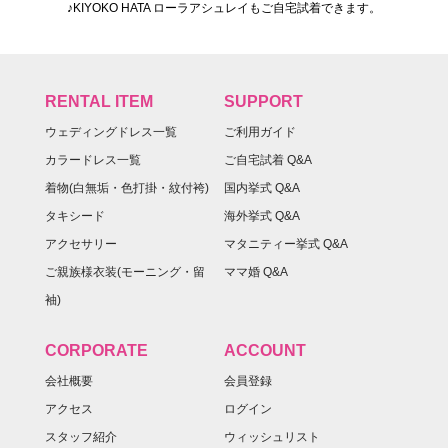
♪KIYOKO HATA ローラアシュレイもご自宅試着できます。
RENTAL ITEM
SUPPORT
ウェディングドレス一覧
ご利用ガイド
カラードレス一覧
ご自宅試着 Q&A
着物(白無垢・色打掛・紋付袴)
国内挙式 Q&A
タキシード
海外挙式 Q&A
アクセサリー
マタニティー挙式 Q&A
ご親族様衣装(モーニング・留
ママ婚 Q&A
袖)
CORPORATE
ACCOUNT
会社概要
会員登録
アクセス
ログイン
スタッフ紹介
ウィッシュリスト