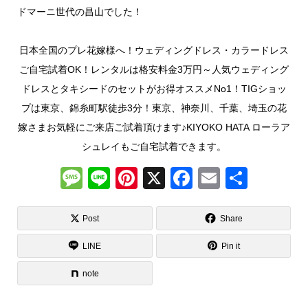
ドマーニ世代の昌山でした！
日本全国のプレ花嫁様へ！ウェディングドレス・カラードレス
ご自宅試着OK！レンタルは格安料金3万円～人気ウェディング
ドレスとタキシードのセットがお得オススメNo1！TIGショッ
プは東京、錦糸町駅徒歩3分！東京、神奈川、千葉、埼玉の花
嫁さまお気軽にご来店ご試着頂けます♪KIYOKO HATA ローラア
シュレイもご自宅試着できます。
M
Li
Pi
X
F
E
共
e
n
nt
a
m
有
ss
e
er
c
ail
Post
Share
a
e
e
LINE
Pin it
g
st
b
note
e
o