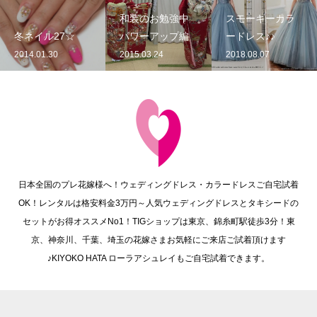
和装のお勉強中
スモーキーカラ
冬ネイル27☆
パワーアップ編
ードレス♪♪
2014.01.30
2015.03.24
2018.08.07
日本全国のプレ花嫁様へ！ウェディングドレス・カラードレスご自宅試着
OK！レンタルは格安料金3万円～人気ウェディングドレスとタキシードの
セットがお得オススメNo1！TIGショップは東京、錦糸町駅徒歩3分！東
京、神奈川、千葉、埼玉の花嫁さまお気軽にご来店ご試着頂けます
♪KIYOKO HATA ローラアシュレイもご自宅試着できます。