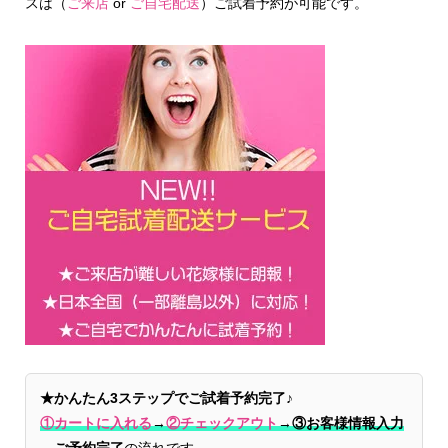
スは（
ご来店
or
ご自宅配送
）ご試着予約が可能です。
★かんたん3ステップでご試着予約完了♪
①カートに入れる
→
②チェックアウト
→
③お客様情報入力