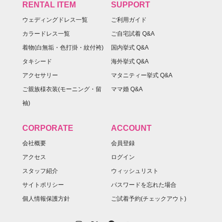
RENTAL ITEM
SUPPORT
ウェディングドレス一覧
ご利用ガイド
カラードレス一覧
ご自宅試着 Q&A
着物(白無垢・色打掛・紋付袴)
国内挙式 Q&A
タキシード
海外挙式 Q&A
アクセサリー
マタニティー挙式 Q&A
ご親族様衣装(モーニング・留
ママ婚 Q&A
袖)
CORPORATE
ACCOUNT
会社概要
会員登録
アクセス
ログイン
スタッフ紹介
ウィッシュリスト
サイトポリシー
パスワードを忘れた場合
個人情報保護方針
ご試着予約(チェックアウト)