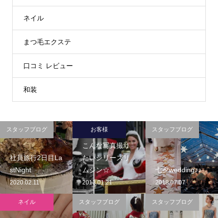
ネイル
まつ毛エクステ
口コミ レビュー
和装
スタッフブログ
お客様
スタッフブログ
こんな写真撮り
社員旅行2日目La
たいシリーズリ
stNight
ムジン☆
七夕wedding♪♪
2020.02.11
2013.01.21
2018.07.07
ネイル
スタッフブログ
スタッフブログ