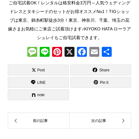
ご自宅試着OK！レンタルは格安料金3万円～人気ウェディング
ドレスとタキシードのセットがお得オススメNo1！TIGショッ
プは東京、錦糸町駅徒歩3分！東京、神奈川、千葉、埼玉の花
嫁さまお気軽にご来店ご試着頂けます♪KIYOKO HATA ローラア
シュレイもご自宅試着できます。
M
Li
Pi
X
F
E
共
e
n
nt
a
m
有
ss
e
er
c
ail
Post
Share
a
e
e
LINE
Pin it
g
st
b
note
e
o
o
k