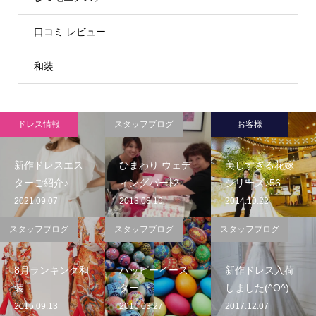
口コミ レビュー
和装
ドレス情報
スタッフブログ
お客様
新作ドレスエス
ひまわり ウェデ
美しすぎる花嫁
ターご紹介♪
ィングパーﾄ2
シリーズ♪56
2021.09.07
2013.08.16
2014.10.22
スタッフブログ
スタッフブログ
スタッフブログ
8月ランキング和
ハッピーイース
新作ドレス入荷
装
ター
しました(^O^)
2015.09.13
2016.03.27
2017.12.07