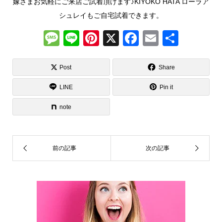
嫁さまお気軽にご来店ご試着頂けます♪KIYOKO HATA ローラア
シュレイもご自宅試着できます。
M
Li
Pi
X
F
E
共
e
n
nt
a
m
有
ss
e
er
c
ail
Post
Share
a
e
e
LINE
Pin it
g
st
b
note
e
o
o
k