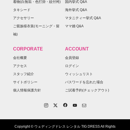
着物(白無垢・色打掛・紋付袴)
国内挙式 Q&A
タキシード
海外挙式 Q&A
アクセサリー
マタニティー挙式 Q&A
ご親族様衣装(モーニング・留
ママ婚 Q&A
袖)
CORPORATE
ACCOUNT
会社概要
会員登録
アクセス
ログイン
スタッフ紹介
ウィッシュリスト
サイトポリシー
パスワードを忘れた場合
個人情報保護方針
ご試着予約(チェックアウト)
Copyright © ウェディングドレス レンタル TIG DRESS All Rights