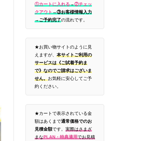
①カートに入れる
→
②チェッ
クアウト
→
③お客様情報入力
→ご予約完了
の流れです。
★お買い物サイトのように見
えますが、
本サイトご利用の
サービスは《ご試着予約ま
で》なのでご請求はございま
せん。
お気軽に安心してご予
約ください。
★カートで表示されている金
額はあくまで
通常価格でのお
見積金額
です。
実際はさまざ
まな
PLAN・特典適用
でお見積