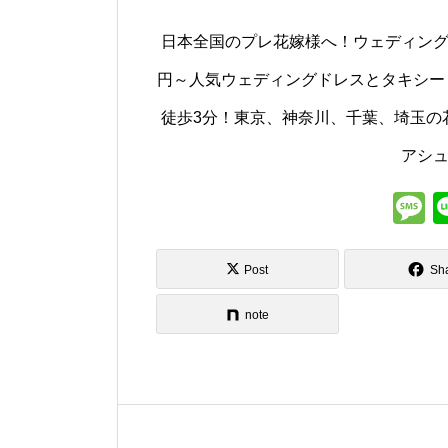
日本全国のプレ花嫁様へ！ウェディング
円～人気ウェディングドレスとタキシード
徒歩3分！東京、神奈川、千葉、埼玉の花嫁
アシ
s
Post
Sh
note