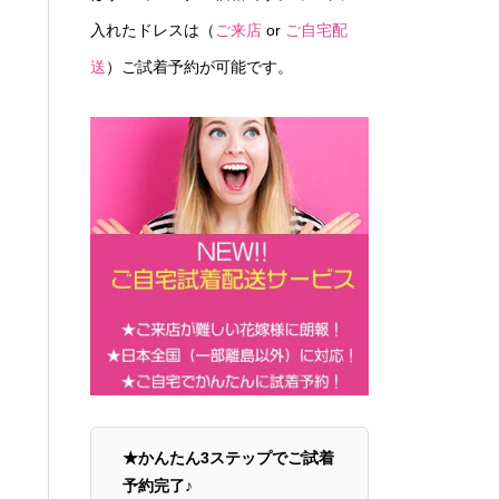
入れたドレスは（
ご来店
or
ご自宅配
送
）ご試着予約が可能です。
★かんたん3ステップでご試着
予約完了♪