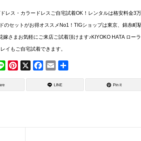
ドレス・カラードレスご自宅試着OK！レンタルは格安料金3
のセットがお得オススメNo1！TIGショップは東京、錦糸町
さまお気軽にご来店ご試着頂けます♪KIYOKO HATA ローラ
ュレイもご自宅試着できます。
M
Li
Pi
X
F
E
共
e
n
nt
a
m
有
s
e
er
c
ail
are
LINE
Pin it
a
e
e
g
st
b
e
o
o
k