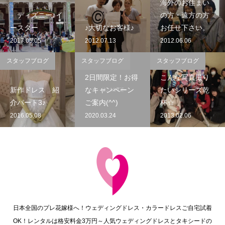
海外のお住まい
ディズニー♪イ
の方・遠方の方
ースター
♪大切なお客様♪
お任せ下さい。
2017.05.05
2012.07.13
2012.06.06
スタッフブログ
スタッフブログ
スタッフブログ
2日間限定！お得
こんな写真撮り
新作ドレス 紹
なキャンペーン
たいシリーズ乾
介パート3♪
ご案内(^^)
杯☆
2016.05.08
2020.03.24
2013.02.06
日本全国のプレ花嫁様へ！ウェディングドレス・カラードレスご自宅試着
OK！レンタルは格安料金3万円～人気ウェディングドレスとタキシードの