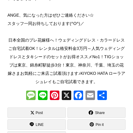
ANGE、気になった方はぜひご連絡ください☆
スタッフ一同お待ちしております(^O^)／
日本全国のプレ花嫁様へ！ウェディングドレス・カラードレス
ご自宅試着OK！レンタルは格安料金3万円～人気ウェディング
ドレスとタキシードのセットがお得オススメNo1！TIGショッ
プは東京、錦糸町駅徒歩3分！東京、神奈川、千葉、埼玉の花
嫁さまお気軽にご来店ご試着頂けます♪KIYOKO HATA ローラア
シュレイもご自宅試着できます。
M
Li
Pi
X
F
E
共
e
n
nt
a
m
有
ss
e
er
c
ail
Post
Share
a
e
e
LINE
Pin it