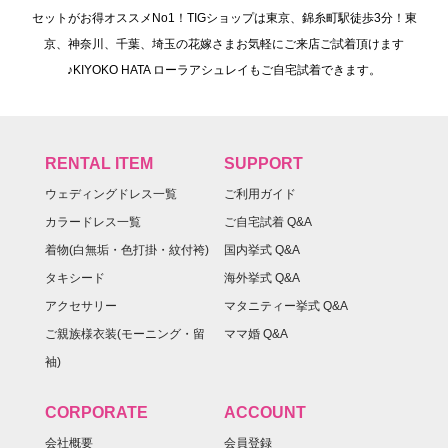
セットがお得オススメNo1！TIGショップは東京、錦糸町駅徒歩3分！東
京、神奈川、千葉、埼玉の花嫁さまお気軽にご来店ご試着頂けます
♪KIYOKO HATA ローラアシュレイもご自宅試着できます。
RENTAL ITEM
SUPPORT
ウェディングドレス一覧
ご利用ガイド
カラードレス一覧
ご自宅試着 Q&A
着物(白無垢・色打掛・紋付袴)
国内挙式 Q&A
タキシード
海外挙式 Q&A
アクセサリー
マタニティー挙式 Q&A
ご親族様衣装(モーニング・留
ママ婚 Q&A
袖)
CORPORATE
ACCOUNT
会社概要
会員登録