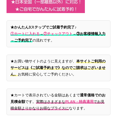
★かんたん3ステップでご試着予約完了♪
①カートに入れる
→
②チェックアウト
→
③お客様情報入力
→ご予約完了
の流れです。
★お買い物サイトのように見えますが、
本サイトご利用の
サービスは《ご試着予約まで》なのでご請求はございませ
ん。
お気軽に安心してご予約ください。
★カートで表示されている金額はあくまで
通常価格でのお
見積金額
です。
実際はさまざまな
PLAN・特典適用
でお見
積金額よりかなりお得なプライスに
なります。