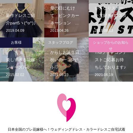
母の日にむけ
いきなりステー
新作ドレスご紹
て ピンクカー
キ大好きTIGスタ
介part5ヽ(^o^)丿
ネーション ...
ッフ会
2019.04.09
2013.04.26
2019.08.13
お客様
スタッフブログ
ショップからのお知ら
せ
からしお誕生日
TIGフォトコンテ
美しすぎる花嫁
祝いの一コマ(^_
ストご応募お待
シリーズ♪60
-)-♡
ちしております♪
2015.02.02
2021.05.23
2021.06.19
日本全国のプレ花嫁様へ！ウェディングドレス・カラードレスご自宅試着