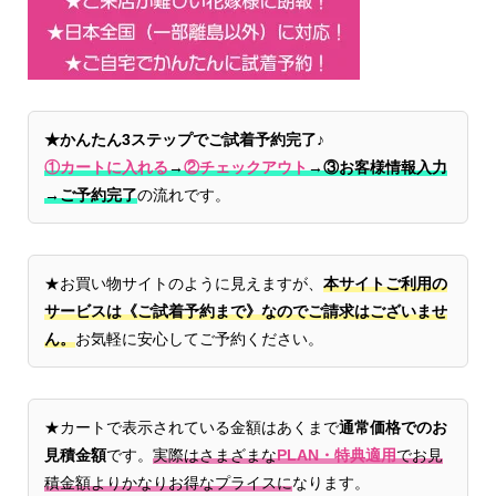
★かんたん3ステップでご試着予約完了♪
①カートに入れる
→
②チェックアウト
→
③お客様情報入力
→ご予約完了
の流れです。
★お買い物サイトのように見えますが、
本サイトご利用の
サービスは《ご試着予約まで》なのでご請求はございませ
ん。
お気軽に安心してご予約ください。
★カートで表示されている金額はあくまで
通常価格でのお
見積金額
です。
実際はさまざまな
PLAN・特典適用
でお見
積金額よりかなりお得なプライスに
なります。