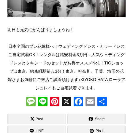
明日も元気にがんばりましょうね！
日本全国のプレ花嫁様へ！ウェディングドレス・カラードレス
ご自宅試着OK！レンタルは格安料金3万円～人気ウェディング
ドレスとタキシードのセットがお得オススメNo1！TIGショッ
プは東京、錦糸町駅徒歩3分！東京、神奈川、千葉、埼玉の花
嫁さまお気軽にご来店ご試着頂けます♪KIYOKO HATA ローラア
シュレイもご自宅試着できます。
M
Li
Pi
X
F
E
共
e
n
nt
a
m
有
ss
e
er
c
ail
Post
Share
a
e
e
LINE
Pin it