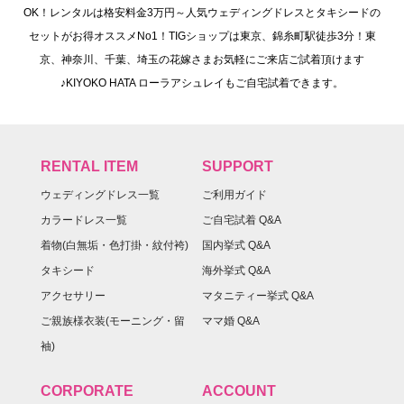
OK！レンタルは格安料金3万円～人気ウェディングドレスとタキシードの
セットがお得オススメNo1！TIGショップは東京、錦糸町駅徒歩3分！東
京、神奈川、千葉、埼玉の花嫁さまお気軽にご来店ご試着頂けます
♪KIYOKO HATA ローラアシュレイもご自宅試着できます。
RENTAL ITEM
SUPPORT
ウェディングドレス一覧
ご利用ガイド
カラードレス一覧
ご自宅試着 Q&A
着物(白無垢・色打掛・紋付袴)
国内挙式 Q&A
タキシード
海外挙式 Q&A
アクセサリー
マタニティー挙式 Q&A
ご親族様衣装(モーニング・留
ママ婚 Q&A
袖)
CORPORATE
ACCOUNT