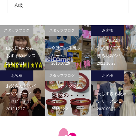
和装
スタッフブログ
スタッフブログ
お客様
THE･BEACH、
山の日×あめみー
今話題の牛乳ク
挙式用WD美しす
おすすめドレス
リーム
ぎる花嫁シリ...
2016.08.11
2016.07.29
2021.10.28
お客様
スタッフブログ
お客様
お父さんとのバ
ハーゲンダッツ
ージンロード
といえ
美しすぎる花嫁
（セピア）☆
ば・・・？
シリーズ141
2012.12.17
2015.12.21
2020.09.28