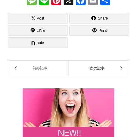
M
Li
Pi
X
F
E
共
e
n
nt
a
m
有
ss
e
er
c
ail
Post
Share
a
e
e
LINE
Pin it
g
st
b
note
e
o
o
k