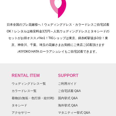
日本全国のプレ花嫁様へ！ウェディングドレス・カラードレスご自宅試着
OK！レンタルは格安料金3万円～人気ウェディングドレスとタキシードの
セットがお得オススメNo1！TIGショップは東京、錦糸町駅徒歩3分！東
京、神奈川、千葉、埼玉の花嫁さまお気軽にご来店ご試着頂けます
♪KIYOKO HATA ローラアシュレイもご自宅試着できます。
RENTAL ITEM
SUPPORT
ウェディングドレス一覧
ご利用ガイド
カラードレス一覧
ご自宅試着 Q&A
着物(白無垢・色打掛・紋付袴)
国内挙式 Q&A
タキシード
海外挙式 Q&A
アクセサリー
マタニティー挙式 Q&A