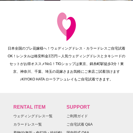
日本全国のプレ花嫁様へ！ウェディングドレス・カラードレスご自宅試着
OK！レンタルは格安料金3万円～人気ウェディングドレスとタキシードの
セットがお得オススメNo1！TIGショップは東京、錦糸町駅徒歩3分！東
京、神奈川、千葉、埼玉の花嫁さまお気軽にご来店ご試着頂けます
♪KIYOKO HATA ローラアシュレイもご自宅試着できます。
RENTAL ITEM
SUPPORT
ウェディングドレス一覧
ご利用ガイド
カラードレス一覧
ご自宅試着 Q&A
着物(白無垢・色打掛・紋付袴)
国内挙式 Q&A