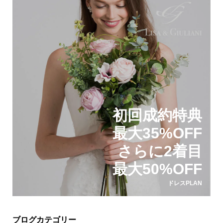
初回成約特典
最大35%OFF
さらに2着目
最大50%OFF
ドレスPLAN
ブログカテゴリー