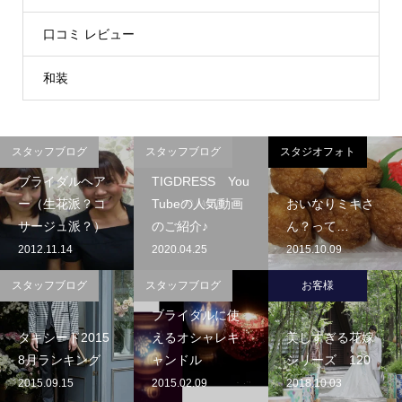
口コミ レビュー
和装
スタッフブログ
スタッフブログ
スタジオフォト
ブライダルヘア
TIGDRESS You
ー（生花派？コ
Tubeの人気動画
おいなりミキさ
サージュ派？）
のご紹介♪
ん？って…
2012.11.14
2020.04.25
2015.10.09
スタッフブログ
スタッフブログ
お客様
ブライダルに使
タキシード2015
えるオシャレキ
美しすぎる花嫁
8月ランキング
ャンドル
シリーズ 120
2015.09.15
2015.02.09
2018.10.03