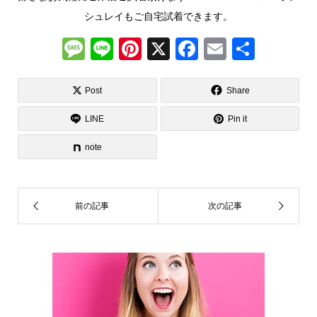
シュレイもご自宅試着できます。
M
Li
Pi
X
F
E
共
e
n
nt
a
m
有
ss
e
er
c
ail
Post
Share
a
e
e
LINE
Pin it
g
st
b
note
e
o
o
k