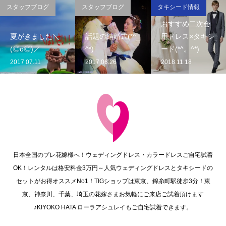
スタッフブログ
スタッフブログ
タキシード情報
おすすめ二次会
夏がきました＼
話題の結婚式(*^_
用ドレス×タキシ
(◎o◎)／
^*)
ード(*^。^*)
2017.07.11
2017.06.26
2018.11.18
日本全国のプレ花嫁様へ！ウェディングドレス・カラードレスご自宅試着
OK！レンタルは格安料金3万円～人気ウェディングドレスとタキシードの
セットがお得オススメNo1！TIGショップは東京、錦糸町駅徒歩3分！東
京、神奈川、千葉、埼玉の花嫁さまお気軽にご来店ご試着頂けます
♪KIYOKO HATA ローラアシュレイもご自宅試着できます。