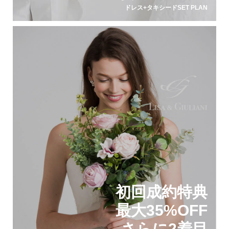
ドレス+タキシードSET PLAN
初回成約特典
最大35%OFF
さらに2着目