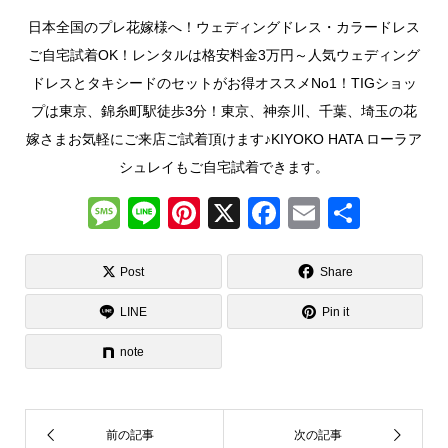
日本全国のプレ花嫁様へ！ウェディングドレス・カラードレス
ご自宅試着OK！レンタルは格安料金3万円～人気ウェディング
ドレスとタキシードのセットがお得オススメNo1！TIGショッ
プは東京、錦糸町駅徒歩3分！東京、神奈川、千葉、埼玉の花
嫁さまお気軽にご来店ご試着頂けます♪KIYOKO HATA ローラア
シュレイもご自宅試着できます。
M
Li
Pi
X
F
E
共
e
n
nt
a
m
有
ss
e
er
c
ail
Post
Share
a
e
e
LINE
Pin it
g
st
b
note
e
o
o
k