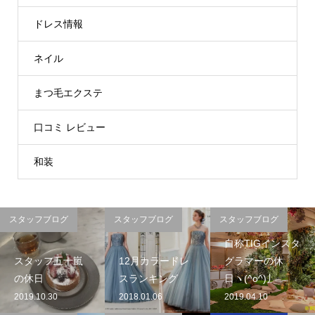
ドレス情報
ネイル
まつ毛エクステ
口コミ レビュー
和装
スタッフブログ
スタッフブログ
スタッフブログ
自称TIGインスタ
スタッフ五十嵐
12月カラードレ
グラマーの休
の休日
スランキング
日ヽ(^o^)丿
2019.10.30
2018.01.06
2019.04.10