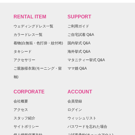
RENTAL ITEM
SUPPORT
ウェディングドレス一覧
ご利用ガイド
カラードレス一覧
ご自宅試着 Q&A
着物(白無垢・色打掛・紋付袴)
国内挙式 Q&A
タキシード
海外挙式 Q&A
アクセサリー
マタニティー挙式 Q&A
ご親族様衣装(モーニング・留
ママ婚 Q&A
袖)
CORPORATE
ACCOUNT
会社概要
会員登録
アクセス
ログイン
スタッフ紹介
ウィッシュリスト
サイトポリシー
パスワードを忘れた場合
個人情報保護方針
ご試着予約(チェックアウト)