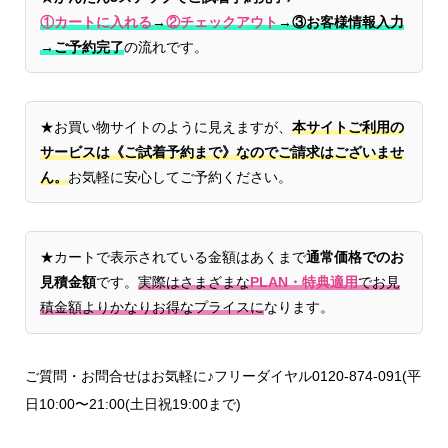
①カートに入れる
→
②チェックアウト
→
③お客様情報入力
→ご予約完了
の流れです。
★お買い物サイトのように見えますが、
本サイトご利用の
サービスは《ご試着予約まで》なのでご請求はございませ
ん。
お気軽に安心してご予約ください。
★カートで表示されている金額はあくまで
通常価格でのお
見積金額
です。
実際はさまざまな
PLAN・特典適用
でお見
積金額よりかなりお得なプライスに
なります。
ご質問・お問合せはお気軽に♪フリーダイヤル0120-874-091(平
日10:00〜21:00(土日祝19:00まで)