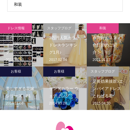
和装
ドレス情報
スタッフブログ
和装
新作 ジェニフ
3万円人気カラー
春向けおススメ
ァー ウェディン
ドレスランキン
色打掛のご紹
グ
グ1月♪
介！
2014.08.03
2017.02.04
2021.01.23
お客様
お客様
スタッフブログ
足長効果抜群♪エ
美しすぎる花嫁
サンドカラー ウ
ンパイアドレス
シリーズ 81
ェディング
とねばる君
2016.11.06
2014.03.28
2015.04.30