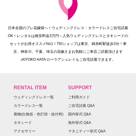
日本全国のプレ花嫁様へ！ウェディングドレス・カラードレスご自宅試着
OK！レンタルは格安料金3万円～人気ウェディングドレスとタキシードの
セットがお得オススメNo1！TIGショップは東京、錦糸町駅徒歩3分！東
京、神奈川、千葉、埼玉の花嫁さまお気軽にご来店ご試着頂けます
♪KIYOKO HATA ローラアシュレイもご自宅試着できます。
RENTAL ITEM
SUPPORT
ウェディングドレス一覧
ご利用ガイド
カラードレス一覧
ご自宅試着 Q&A
着物(白無垢・色打掛・紋付袴)
国内挙式 Q&A
タキシード
海外挙式 Q&A
アクセサリー
マタニティー挙式 Q&A