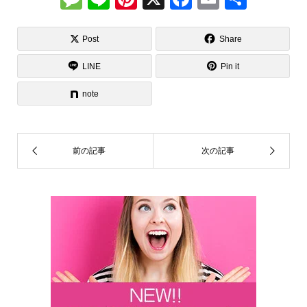
e
n
nt
a
m
有
ss
e
er
c
ail
Post
Share
a
e
e
LINE
Pin it
g
st
b
note
e
o
o
k