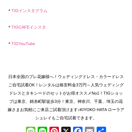
＊
TIGインスタグラム
＊
TIGCAFEインスタ
＊
TIGYouTube
日本全国のプレ花嫁様へ！ウェディングドレス・カラードレス
ご自宅試着OK！レンタルは格安料金3万円～人気ウェディング
ドレスとタキシードのセットがお得オススメNo1！TIGショッ
プは東京、錦糸町駅徒歩3分！東京、神奈川、千葉、埼玉の花
嫁さまお気軽にご来店ご試着頂けます♪KIYOKO HATA ローラア
シュレイもご自宅試着できます。
M
Li
Pi
X
F
E
共