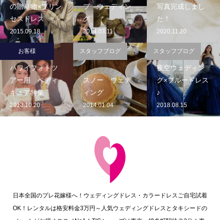
の贈り物×プリン
ブ ウェディン
写真完成しまし
セスドレス
グ
た！
2015.09.18
2014.03.11
2020.11.20
お客様
スタッフブログ
スタッフブログ
ハワイフォトツ
夜空ウェディン
アー用 ペディ
スノー ウェデ
グ×ブルードレス
キュア特集
ィング
♪
2013.10.20
2014.01.04
2018.08.15
日本全国のプレ花嫁様へ！ウェディングドレス・カラードレスご自宅試着
OK！レンタルは格安料金3万円～人気ウェディングドレスとタキシードの