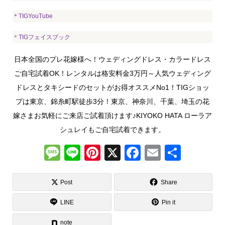
＊
TIGYouTube
＊
TIGフェイスブック
日本全国のプレ花嫁様へ！ウェディングドレス・カラードレス
ご自宅試着OK！レンタルは格安料金3万円～人気ウェディング
ドレスとタキシードのセットがお得オススメNo1！TIGショッ
プは東京、錦糸町駅徒歩3分！東京、神奈川、千葉、埼玉の花
嫁さまお気軽にご来店ご試着頂けます♪KIYOKO HATA ローラア
シュレイもご自宅試着できます。
M
Li
Pi
X
F
E
共
e
n
nt
a
m
有
ss
e
er
c
ail
Post
Share
a
e
e
LINE
Pin it
g
st
b
note