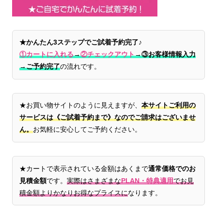
★かんたん3ステップでご試着予約完了♪
①カートに入れる
→
②チェックアウト
→
③お客様情報入力
→ご予約完了
の流れです。
★お買い物サイトのように見えますが、
本サイトご利用の
サービスは《ご試着予約まで》なのでご請求はございませ
ん。
お気軽に安心してご予約ください。
★カートで表示されている金額はあくまで
通常価格でのお
見積金額
です。
実際はさまざまな
PLAN・特典適用
でお見
積金額よりかなりお得なプライスに
なります。