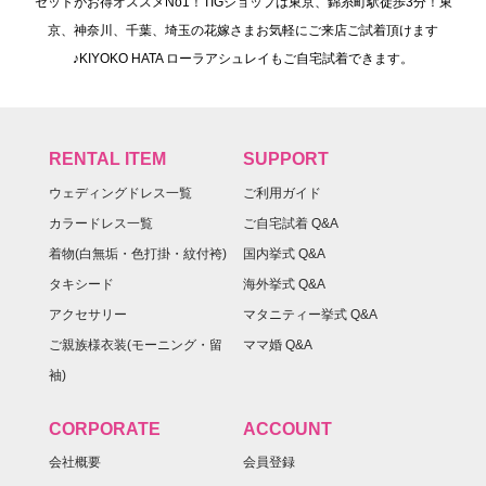
セットがお得オススメNo1！TIGショップは東京、錦糸町駅徒歩3分！東
京、神奈川、千葉、埼玉の花嫁さまお気軽にご来店ご試着頂けます
♪KIYOKO HATA ローラアシュレイもご自宅試着できます。
RENTAL ITEM
SUPPORT
ウェディングドレス一覧
ご利用ガイド
カラードレス一覧
ご自宅試着 Q&A
着物(白無垢・色打掛・紋付袴)
国内挙式 Q&A
タキシード
海外挙式 Q&A
アクセサリー
マタニティー挙式 Q&A
ご親族様衣装(モーニング・留
ママ婚 Q&A
袖)
CORPORATE
ACCOUNT
会社概要
会員登録