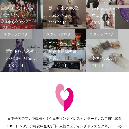
ティール＆ゴー
メリークリスマ
嬉しい出来事♪挙
ルドクリスマス
スヽ(^o^)丿
式後のお2人♪
ウェディング
2018.12.25
2018.05.15
2013.12.08
スタッフブログ
スタッフブログ
スタッフブログ
TIGスタッフの夏
新作ドレス入荷
休み木原編In金
のお知らせPart3
沢編♪
冬ネイル18☆
2018.10.01
2019.09.21
2014.01.14
日本全国のプレ花嫁様へ！ウェディングドレス・カラードレスご自宅試着
OK！レンタルは格安料金3万円～人気ウェディングドレスとタキシードの