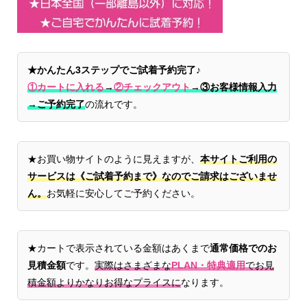
★かんたん3ステップでご試着予約完了♪
①カートに入れる
→
②チェックアウト
→
③お客様情報入力
→ご予約完了
の流れです。
★お買い物サイトのように見えますが、
本サイトご利用の
サービスは《ご試着予約まで》なのでご請求はございませ
ん。
お気軽に安心してご予約ください。
★カートで表示されている金額はあくまで
通常価格でのお
見積金額
です。
実際はさまざまな
PLAN・特典適用
でお見
積金額よりかなりお得なプライスに
なります。