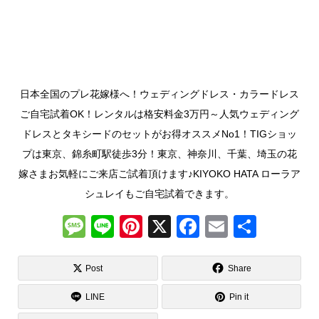
日本全国のプレ花嫁様へ！ウェディングドレス・カラードレス
ご自宅試着OK！レンタルは格安料金3万円～人気ウェディング
ドレスとタキシードのセットがお得オススメNo1！TIGショッ
プは東京、錦糸町駅徒歩3分！東京、神奈川、千葉、埼玉の花
嫁さまお気軽にご来店ご試着頂けます♪KIYOKO HATA ローラア
シュレイもご自宅試着できます。
M
Li
Pi
X
F
E
共
e
n
nt
a
m
有
ss
e
er
c
ail
Post
Share
a
e
e
LINE
Pin it
g
st
b