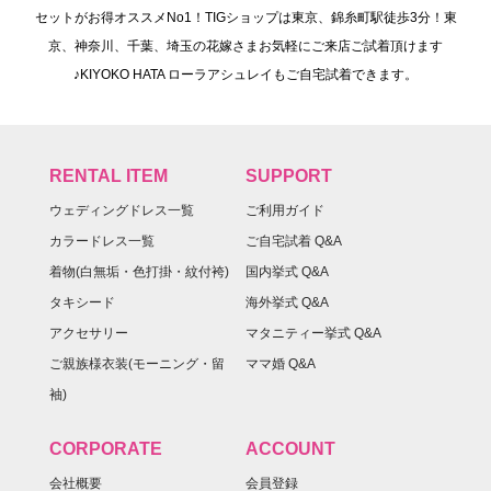
セットがお得オススメNo1！TIGショップは東京、錦糸町駅徒歩3分！東
京、神奈川、千葉、埼玉の花嫁さまお気軽にご来店ご試着頂けます
♪KIYOKO HATA ローラアシュレイもご自宅試着できます。
RENTAL ITEM
SUPPORT
ウェディングドレス一覧
ご利用ガイド
カラードレス一覧
ご自宅試着 Q&A
着物(白無垢・色打掛・紋付袴)
国内挙式 Q&A
タキシード
海外挙式 Q&A
アクセサリー
マタニティー挙式 Q&A
ご親族様衣装(モーニング・留
ママ婚 Q&A
袖)
CORPORATE
ACCOUNT
会社概要
会員登録