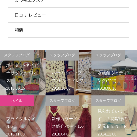
まつ毛エクステ
口コミ レビュー
和装
スタッフブログ
スタッフブログ
スタッフブログ
ボーダー×ネイビ
ーサッシュドレ
ハートドロップ
水族館ウェディ
ス
ス×ピンクドレス
ング(*^^*)
2016.06.15
2016.10.06
2018.06.16
ネイル
スタッフブログ
スタッフブログ
見られていま
ブライダルネイ
新作カラードレ
す！！花嫁様の
ル5☆
ス紹介パート1♪♪
足元ＢＥＮＩＲ
2013.11.08
2018.04.06
2014.12.08