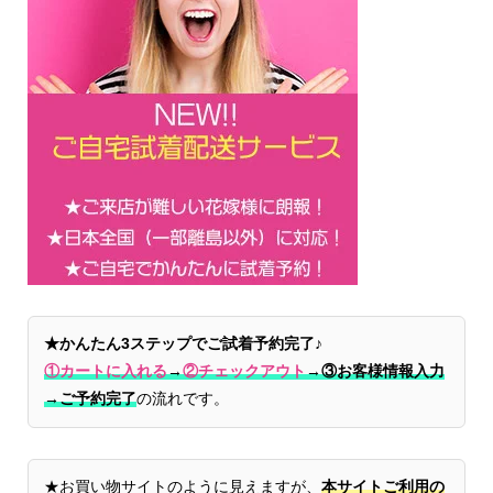
★かんたん3ステップでご試着予約完了♪
①カートに入れる
→
②チェックアウト
→
③お客様情報入力
→ご予約完了
の流れです。
★お買い物サイトのように見えますが、
本サイトご利用の