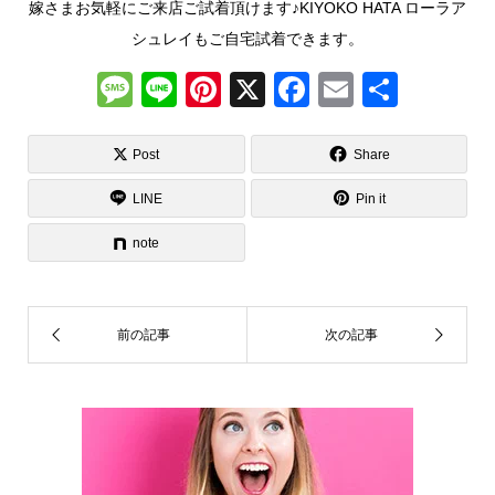
嫁さまお気軽にご来店ご試着頂けます♪KIYOKO HATA ローラア
シュレイもご自宅試着できます。
M
Li
Pi
X
F
E
共
e
n
nt
a
m
有
ss
e
er
c
ail
Post
Share
a
e
e
LINE
Pin it
g
st
b
note
e
o
o
k