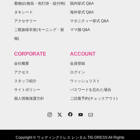
着物(白無垢・色打掛・紋付袴)
国内挙式 Q&A
タキシード
海外挙式 Q&A
アクセサリー
マタニティー挙式 Q&A
ご親族様衣装(モーニング・留
ママ婚 Q&A
袖)
CORPORATE
ACCOUNT
会社概要
会員登録
アクセス
ログイン
スタッフ紹介
ウィッシュリスト
サイトポリシー
パスワードを忘れた場合
個人情報保護方針
ご試着予約(チェックアウト)
Copyright © ウェディングドレス レンタル TIG DRESS All Rights