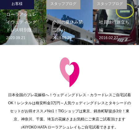
お客様
スタッフブログ
スタッフブログ
ローラアシュレ
イウェディング
小川の夏休み第
社員旅行旅立ち
ドレス特別販...
二弾♪♪
編
2020.09.21
2019.09.29
2016.02.27
日本全国のプレ花嫁様へ！ウェディングドレス・カラードレスご自宅試着
OK！レンタルは格安料金3万円～人気ウェディングドレスとタキシードの
セットがお得オススメNo1！TIGショップは東京、錦糸町駅徒歩3分！東
京、神奈川、千葉、埼玉の花嫁さまお気軽にご来店ご試着頂けます
♪KIYOKO HATA ローラアシュレイもご自宅試着できます。