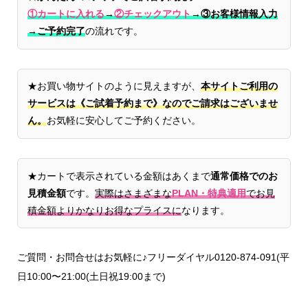
①カートに入れる
→
②チェックアウト
→
③お客様情報入力
→ご予約完了
の流れです。
★お買い物サイトのように見えますが、
本サイトご利用の
サービスは《ご試着予約まで》なのでご請求はございませ
ん。
お気軽に安心してご予約ください。
★カートで表示されている金額はあくまで
通常価格でのお
見積金額
です。
実際はさまざまな
PLAN・特典適用
でお見
積金額よりかなりお得なプライスに
なります。
ご質問・お問合せはお気軽に♪フリーダイヤル0120-874-091(平
日10:00〜21:00(土日祝19:00まで)