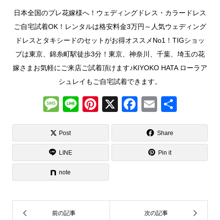
日本全国のプレ花嫁様へ！ウェディングドレス・カラードレス
ご自宅試着OK！レンタルは格安料金3万円～人気ウェディング
ドレスとタキシードのセットがお得オススメNo1！TIGショッ
プは東京、錦糸町駅徒歩3分！東京、神奈川、千葉、埼玉の花
嫁さまお気軽にご来店ご試着頂けます♪KIYOKO HATA ローラア
シュレイもご自宅試着できます。
M
Li
Pi
X
F
E
共
e
n
nt
a
m
有
ss
e
er
c
ail
Post
Share
a
e
e
LINE
Pin it
g
st
b
note
e
o
o
k