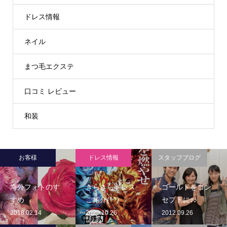
ドレス情報
ネイル
まつ毛エクステ
口コミ レビュー
和装
お客様
ドレス情報
スタッフブログ
海外フォトのす
きらきらドレス
ゴールドをコン
すめ
ご紹介(^^)
セプトに♪♪
2018.02.14
2020.10.26
2012.09.26