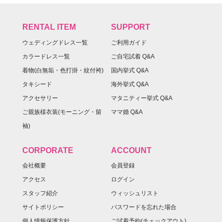
RENTAL ITEM
SUPPORT
ウェディングドレス一覧
ご利用ガイド
カラードレス一覧
ご自宅試着 Q&A
着物(白無垢・色打掛・紋付袴)
国内挙式 Q&A
タキシード
海外挙式 Q&A
アクセサリー
マタニティー挙式 Q&A
ご親族様衣装(モーニング・留
ママ婚 Q&A
袖)
CORPORATE
ACCOUNT
会社概要
会員登録
アクセス
ログイン
スタッフ紹介
ウィッシュリスト
サイトポリシー
パスワードを忘れた場合
個人情報保護方針
ご試着予約(チェックアウト)