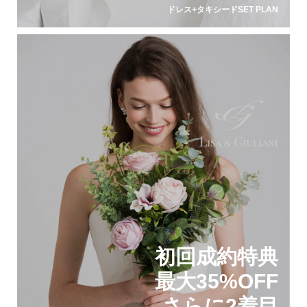
ドレス+タキシードSET PLAN
初回成約特典
最大35%OFF
さらに2着目