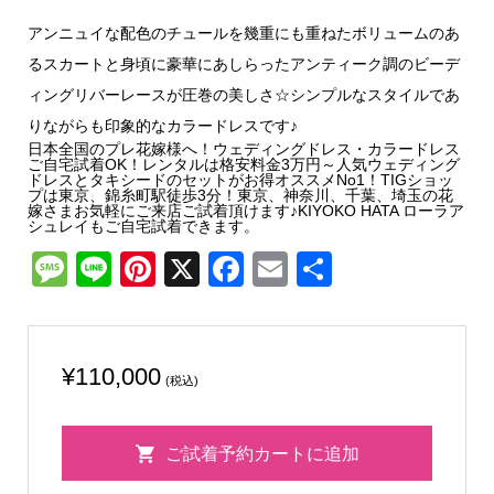
アンニュイな配色のチュールを幾重にも重ねたボリュームのあ
るスカートと身頃に豪華にあしらったアンティーク調のビーデ
ィングリバーレースが圧巻の美しさ☆シンプルなスタイルであ
りながらも印象的なカラードレスです♪
日本全国のプレ花嫁様へ！ウェディングドレス・カラードレス
ご自宅試着OK！レンタルは格安料金3万円～人気ウェディング
ドレスとタキシードのセットがお得オススメNo1！TIGショッ
プは東京、錦糸町駅徒歩3分！東京、神奈川、千葉、埼玉の花
嫁さまお気軽にご来店ご試着頂けます♪KIYOKO HATA ローラア
シュレイもご自宅試着できます。
Message
Line
Pinterest
X
Facebook
Email
共
有
¥
110,000
(税込)
LAURA
ご試着予約カートに追加
ASHLEY