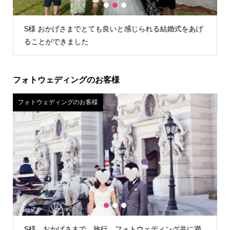
1
2
3
U様 店舗が遠かったので自宅試着しましたが、問題なく
試着できお値段含めてこちらに決めました。
フォトウェディングのお客様
フォトウェディングのお客様
フ
1
2
3
H様 カメラマンさんが雨の降らない時間を見計らって外