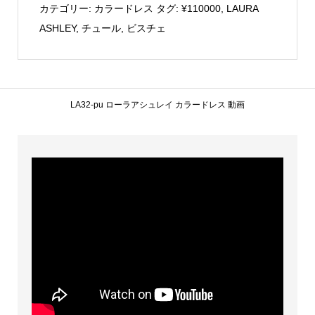
LA32-
カテゴリー:
カラードレス
タグ:
¥110000
,
LAURA
pu(ア
ASHLEY
,
チュール
,
ビスチェ
シ
ュ
リ
ー)
LA32-pu ローラアシュレイ カラードレス 動画
個