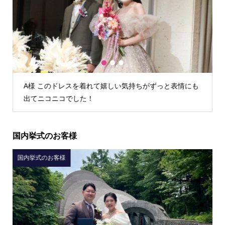
1
2
3
K様 TIG dressさんでウェディングドレスを借りて本当
によかったです！
国内挙式のお客様
国内挙式のお客様
国