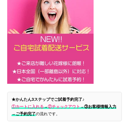
★かんたん3ステップでご試着予約完了♪
①カートに入れる
→
②チェックアウト
→
③お客様情報入力
→ご予約完了
の流れです。