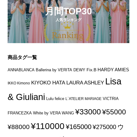
月間TOP30
人気ランキング
商品タグ一覧
HARDY AMIES
Fix.B
ANNABLANCA
Ballerina by VERITA
DEWY
Lisa
KIYOKO HATA
LAURA ASHLEY
IKKO Kimono
& Giuliani
Lulu felice
VICTRIA
L`ATELIER MARIAGE
¥33000
¥55000
FRANCEZKA
White by VERA WANG
¥110000
¥165000
¥88000
ウ
¥275000