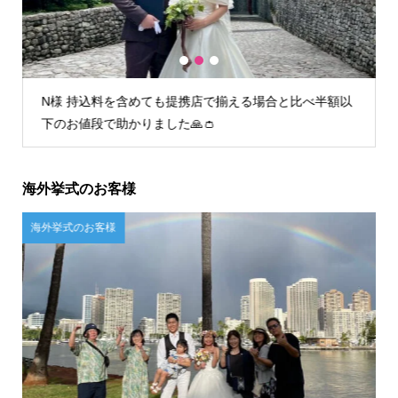
1
2
3
I様 初回フィッティング時からとても丁寧な接客で安心
してお任せすることができました。
海外挙式のお客様
ご自宅試着のお客様
海