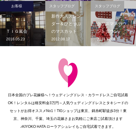
お客様
スタッフブログ
スタッフブログ
新作大人スレン
ダー＆ひとつぶ
クリスマスカウ
ＴＩＧ嵐会
のマスカット
ントダウン
2016.05.23
2012.08.17
2014.12.04
日本全国のプレ花嫁様へ！ウェディングドレス・カラードレスご自宅試着
OK！レンタルは格安料金3万円～人気ウェディングドレスとタキシードの
セットがお得オススメNo1！TIGショップは東京、錦糸町駅徒歩3分！東
京、神奈川、千葉、埼玉の花嫁さまお気軽にご来店ご試着頂けます
♪KIYOKO HATA ローラアシュレイもご自宅試着できます。