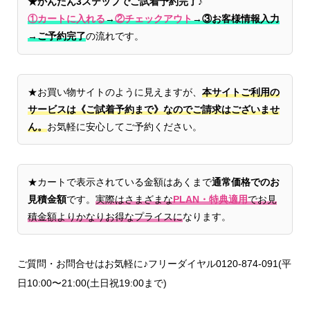
★かんたん3ステップでご試着予約完了♪
①カートに入れる
→
②チェックアウト
→
③お客様情報入力
→ご予約完了
の流れです。
★お買い物サイトのように見えますが、
本サイトご利用の
サービスは《ご試着予約まで》なのでご請求はございませ
ん。
お気軽に安心してご予約ください。
★カートで表示されている金額はあくまで
通常価格でのお
見積金額
です。
実際はさまざまな
PLAN・特典適用
でお見
積金額よりかなりお得なプライスに
なります。
ご質問・お問合せはお気軽に♪フリーダイヤル0120-874-091(平
日10:00〜21:00(土日祝19:00まで)