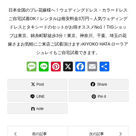
日本全国のプレ花嫁様へ！ウェディングドレス・カラードレス
ご自宅試着OK！レンタルは格安料金3万円～人気ウェディング
ドレスとタキシードのセットがお得オススメNo1！TIGショッ
プは東京、錦糸町駅徒歩3分！東京、神奈川、千葉、埼玉の花
嫁さまお気軽にご来店ご試着頂けます♪KIYOKO HATA ローラア
シュレイもご自宅試着できます。
M
Li
Pi
X
F
E
共
e
n
nt
a
m
有
ss
e
er
c
ail
Post
Share
a
e
e
LINE
Pin it
g
st
b
note
e
o
o
k