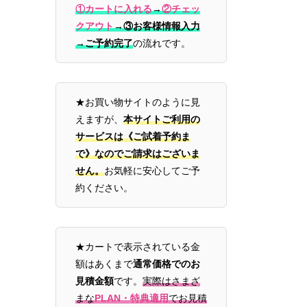
①カートに入れる
→
②チェッ
クアウト
→
③お客様情報入力
→ご予約完了
の流れです。
★お買い物サイトのように見
えますが、
本サイトご利用の
サービスは《ご試着予約ま
で》なのでご請求はございま
せん。
お気軽に安心してご予
約ください。
★カートで表示されている金
額はあくまで
通常価格でのお
見積金額
です。
実際はさまざ
まな
PLAN・特典適用
でお見積