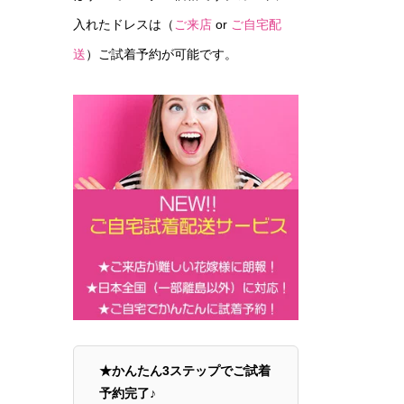
入れたドレスは（
ご来店
or
ご自宅配
送
）ご試着予約が可能です。
★かんたん3ステップでご試着
予約完了♪