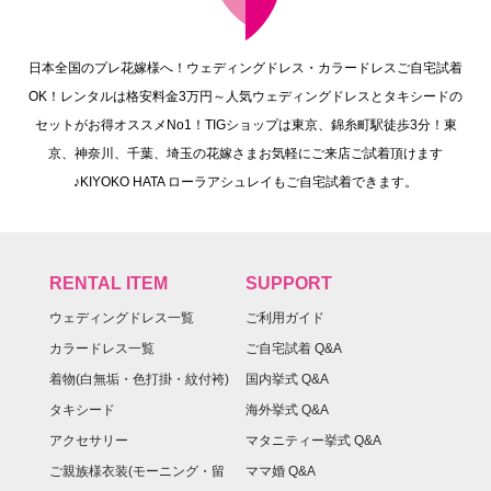
日本全国のプレ花嫁様へ！ウェディングドレス・カラードレスご自宅試着
OK！レンタルは格安料金3万円～人気ウェディングドレスとタキシードの
セットがお得オススメNo1！TIGショップは東京、錦糸町駅徒歩3分！東
京、神奈川、千葉、埼玉の花嫁さまお気軽にご来店ご試着頂けます
♪KIYOKO HATA ローラアシュレイもご自宅試着できます。
RENTAL ITEM
SUPPORT
ウェディングドレス一覧
ご利用ガイド
カラードレス一覧
ご自宅試着 Q&A
着物(白無垢・色打掛・紋付袴)
国内挙式 Q&A
タキシード
海外挙式 Q&A
アクセサリー
マタニティー挙式 Q&A
ご親族様衣装(モーニング・留
ママ婚 Q&A