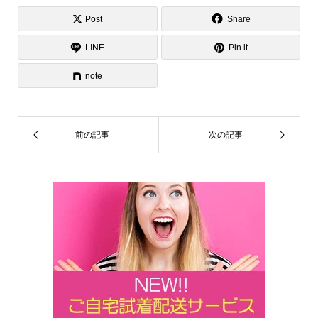
e
n
nt
a
m
有
ss
e
er
c
ail
Post
Share
a
e
e
LINE
Pin it
g
st
b
note
e
o
o
k