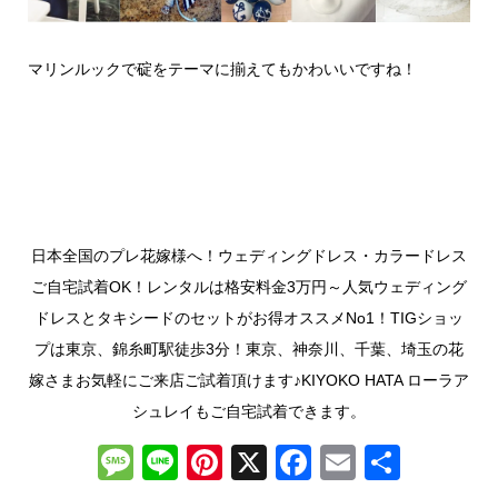
マリンルックで碇をテーマに揃えてもかわいいですね！
日本全国のプレ花嫁様へ！ウェディングドレス・カラードレス
ご自宅試着OK！レンタルは格安料金3万円～人気ウェディング
ドレスとタキシードのセットがお得オススメNo1！TIGショッ
プは東京、錦糸町駅徒歩3分！東京、神奈川、千葉、埼玉の花
嫁さまお気軽にご来店ご試着頂けます♪KIYOKO HATA ローラア
シュレイもご自宅試着できます。
M
Li
Pi
X
F
E
共