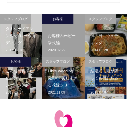
スタッフブログ
お客様
スタッフブログ
タキシードアレ
ンジ×グレーウエ
お客様ムービー
風の日 ウェデ
ディング
挙式編
ィング
2014.12.18
2020.02.29
2014.01.28
お客様
スタッフブログ
スタッフブログ
こんな写真撮り
Libre wedding・
結婚式に雨が降
たいシリーズエ
撮影CD美しすぎ
っても得しちゃ
ンゲージメン...
る花嫁シリー...
う☆
2013.02.17
2021.11.09
2012.07.07