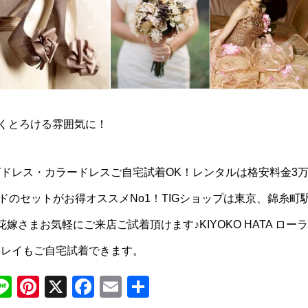
くとろける雰囲気に！
ドレス・カラードレスご自宅試着OK！レンタルは格安料金3
のセットがお得オススメNo1！TIGショップは東京、錦糸町
さまお気軽にご来店ご試着頂けます♪KIYOKO HATA ローラ
ュレイもご自宅試着できます。
M
Li
Pi
X
F
E
共