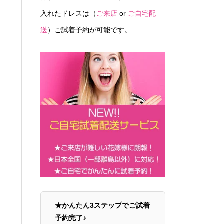
入れたドレスは（
ご来店
or
ご自宅配
送
）ご試着予約が可能です。
★かんたん3ステップでご試着
予約完了♪