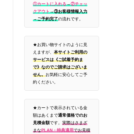
①カートに入れる
→
②チェッ
クアウト
→
③お客様情報入力
→ご予約完了
の流れです。
★お買い物サイトのように見
えますが、
本サイトご利用の
サービスは《ご試着予約ま
で》なのでご請求はございま
せん。
お気軽に安心してご予
約ください。
★カートで表示されている金
額はあくまで
通常価格でのお
見積金額
です。
実際はさまざ
まな
PLAN・特典適用
でお見積