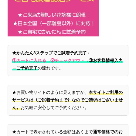
★かんたん3ステップでご試着予約完了♪
①カートに入れる
→
②チェックアウト
→
③お客様情報入力
→ご予約完了
の流れです。
★お買い物サイトのように見えますが、
本サイトご利用の
サービスは《ご試着予約まで》なのでご請求はございませ
ん。
お気軽に安心してご予約ください。
★カートで表示されている金額はあくまで
通常価格でのお