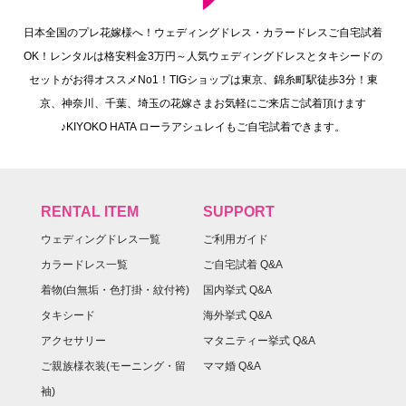
日本全国のプレ花嫁様へ！ウェディングドレス・カラードレスご自宅試着
OK！レンタルは格安料金3万円～人気ウェディングドレスとタキシードの
セットがお得オススメNo1！TIGショップは東京、錦糸町駅徒歩3分！東
京、神奈川、千葉、埼玉の花嫁さまお気軽にご来店ご試着頂けます
♪KIYOKO HATA ローラアシュレイもご自宅試着できます。
RENTAL ITEM
SUPPORT
ウェディングドレス一覧
ご利用ガイド
カラードレス一覧
ご自宅試着 Q&A
着物(白無垢・色打掛・紋付袴)
国内挙式 Q&A
タキシード
海外挙式 Q&A
アクセサリー
マタニティー挙式 Q&A
ご親族様衣装(モーニング・留
ママ婚 Q&A
袖)