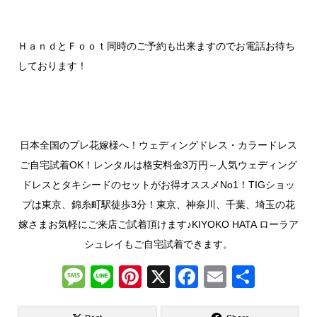
ＨａｎｄとＦｏｏｔ同時のご予約も出来ますのでお電話お待ち
しております！
日本全国のプレ花嫁様へ！ウェディングドレス・カラードレス
ご自宅試着OK！レンタルは格安料金3万円～人気ウェディング
ドレスとタキシードのセットがお得オススメNo1！TIGショッ
プは東京、錦糸町駅徒歩3分！東京、神奈川、千葉、埼玉の花
嫁さまお気軽にご来店ご試着頂けます♪KIYOKO HATA ローラア
シュレイもご自宅試着できます。
M
Li
Pi
X
F
E
共
e
n
nt
a
m
有