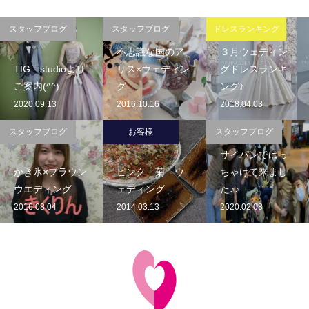
スタッフブログ
スタッフブログ
ドレスランキング
不思議な国のア
３月ウェディン
TIG studioより
リス×ウェディン
グドレスランキ
ご案内(^^)
グ
ング♪
2020.09.13
2016.10.16
2018.04.03
スタッフブログ
お客様
スタッフブログ
サイパンではっ
かき氷×ブラウン
ピンク 菊 ウ
ちゃけて来まし
ウエディング
ェディング
た♪♪
2016.08.04
2014.03.13
2020.02.08