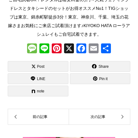
ドレスとタキシードのセットがお得オススメNo1！TIGショッ
プは東京、錦糸町駅徒歩3分！東京、神奈川、千葉、埼玉の花
嫁さまお気軽にご来店ご試着頂けます♪KIYOKO HATA ローラア
シュレイもご自宅試着できます。
M
Li
Pi
X
F
E
共
e
n
nt
a
m
有
ss
e
er
c
ail
Post
Share
a
e
e
LINE
Pin it
g
st
b
note
e
o
o
k