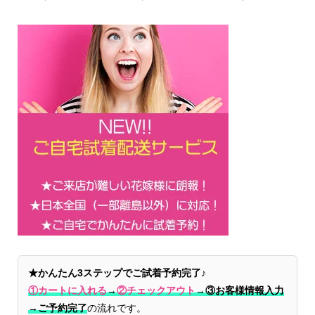
★かんたん3ステップでご試着予約完了♪
①カートに入れる
→
②チェックアウト
→
③お客様情報入力
→ご予約完了
の流れです。