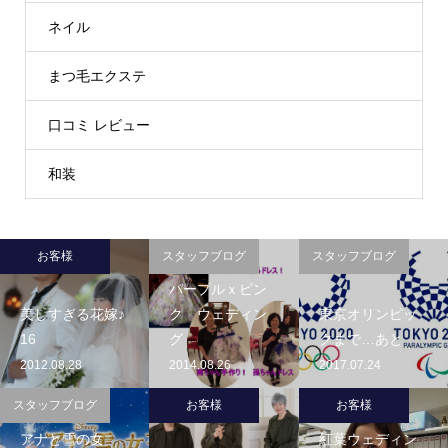
ネイル
まつ毛エクステ
口コミ レビュー
和装
お客様
スタッフブログ
スタッフブログ
パープルｘピン
美しすぎる花嫁♪
ク ウェディン
東京オリンピッ
16
グ
クまで…あと
2012.08.28
2014.08.26
2017.07.24
スタッフブログ
お客様
お客様
アナと雪の女
紅葉ウェディン