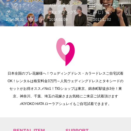
王 ウェディン
バレンタイン・
グ~メープル（も
グ
ウェディング5
みじ）編~
2014.04.21
2014.02.09
2012.11.02
日本全国のプレ花嫁様へ！ウェディングドレス・カラードレスご自宅試着
OK！レンタルは格安料金3万円～人気ウェディングドレスとタキシードの
セットがお得オススメNo1！TIGショップは東京、錦糸町駅徒歩3分！東
京、神奈川、千葉、埼玉の花嫁さまお気軽にご来店ご試着頂けます
♪KIYOKO HATA ローラアシュレイもご自宅試着できます。
RENTAL ITEM
SUPPORT