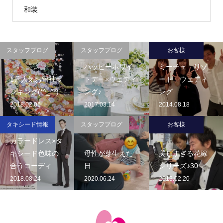
和装
スタッフブログ
スタッフブログ
お客様
ハッピーホワイ
ミーチェ リゾ
1月人気お留袖ラ
トデー×ウェディ
ート ウェディ
ンキング(*^_^*)
ング♪
ング
2018.02.06
2017.03.14
2014.08.18
タキシード情報
スタッフブログ
お客様
カラードレス×タ
キシード色味の
母性が芽生えた
美しすぎる花嫁
合うコーディ...
日
シリーズ♪30
2018.08.24
2020.06.24
2013.02.20