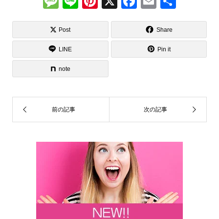
M
Li
Pi
X
F
E
共
e
n
nt
a
m
有
ss
e
er
c
ail
Post
Share
a
e
e
LINE
Pin it
g
st
b
note
e
o
o
k