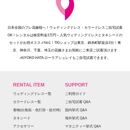
日本全国のプレ花嫁様へ！ウェディングドレス・カラードレスご自宅試着
OK！レンタルは格安料金3万円～人気ウェディングドレスとタキシードの
セットがお得オススメNo1！TIGショップは東京、錦糸町駅徒歩3分！東
京、神奈川、千葉、埼玉の花嫁さまお気軽にご来店ご試着頂けます
♪KIYOKO HATA ローラアシュレイもご自宅試着できます。
RENTAL ITEM
SUPPORT
ウェディングドレス一覧
ご利用ガイド
カラードレス一覧
ご自宅試着 Q&A
着物(白無垢・色打掛・紋付袴)
国内挙式 Q&A
タキシード
海外挙式 Q&A
アクセサリー
マタニティー挙式 Q&A