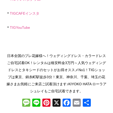
＊
TIGCAFEインスタ
＊
TIGYouTube
日本全国のプレ花嫁様へ！ウェディングドレス・カラードレス
ご自宅試着OK！レンタルは格安料金3万円～人気ウェディング
ドレスとタキシードのセットがお得オススメNo1！TIGショッ
プは東京、錦糸町駅徒歩3分！東京、神奈川、千葉、埼玉の花
嫁さまお気軽にご来店ご試着頂けます♪KIYOKO HATA ローラア
シュレイもご自宅試着できます。
M
Li
Pi
X
F
E
共
e
n
nt
a
m
有