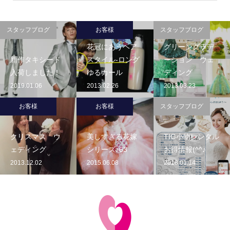
スタッフブログ
お客様
スタッフブログ
花冠にあうヘア
グリーングラデ
新作タキシード
スタイル-ロング
ーション ウェ
入荷しました！
ゆるカール
ディング
2019.01.06
2013.02.26
2013.03.23
お客様
お客様
スタッフブログ
クリスマス ウ
美しすぎる花嫁
TIG小物レンタル
ェディング
シリーズ♪63
お得情報(^^♪
2013.12.02
2015.06.08
2018.01.14