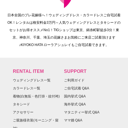
日本全国のプレ花嫁様へ！ウェディングドレス・カラードレスご自宅試着
OK！レンタルは格安料金3万円～人気ウェディングドレスとタキシードの
セットがお得オススメNo1！TIGショップは東京、錦糸町駅徒歩3分！東
京、神奈川、千葉、埼玉の花嫁さまお気軽にご来店ご試着頂けます
♪KIYOKO HATA ローラアシュレイもご自宅試着できます。
RENTAL ITEM
SUPPORT
ウェディングドレス一覧
ご利用ガイド
カラードレス一覧
ご自宅試着 Q&A
着物(白無垢・色打掛・紋付袴)
国内挙式 Q&A
タキシード
海外挙式 Q&A
アクセサリー
マタニティー挙式 Q&A
ご親族様衣装(モーニング・留
ママ婚 Q&A