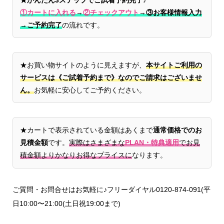
①カートに入れる
→
②チェックアウト
→
③お客様情報入力
→ご予約完了
の流れです。
★お買い物サイトのように見えますが、
本サイトご利用の
サービスは《ご試着予約まで》なのでご請求はございませ
ん。
お気軽に安心してご予約ください。
★カートで表示されている金額はあくまで
通常価格でのお
見積金額
です。
実際はさまざまな
PLAN・特典適用
でお見
積金額よりかなりお得なプライスに
なります。
ご質問・お問合せはお気軽に♪フリーダイヤル0120-874-091(平
日10:00〜21:00(土日祝19:00まで)