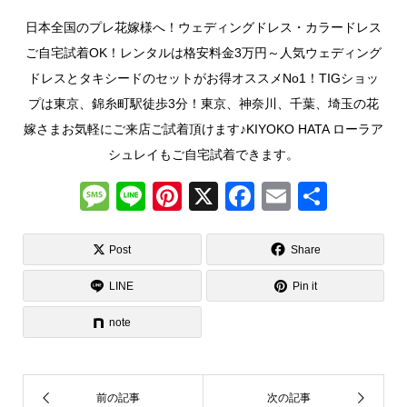
日本全国のプレ花嫁様へ！ウェディングドレス・カラードレス
ご自宅試着OK！レンタルは格安料金3万円～人気ウェディング
ドレスとタキシードのセットがお得オススメNo1！TIGショッ
プは東京、錦糸町駅徒歩3分！東京、神奈川、千葉、埼玉の花
嫁さまお気軽にご来店ご試着頂けます♪KIYOKO HATA ローラア
シュレイもご自宅試着できます。
M
Li
Pi
X
F
E
共
e
n
nt
a
m
有
ss
e
er
c
ail
Post
Share
a
e
e
LINE
Pin it
g
st
b
note
e
o
o
k