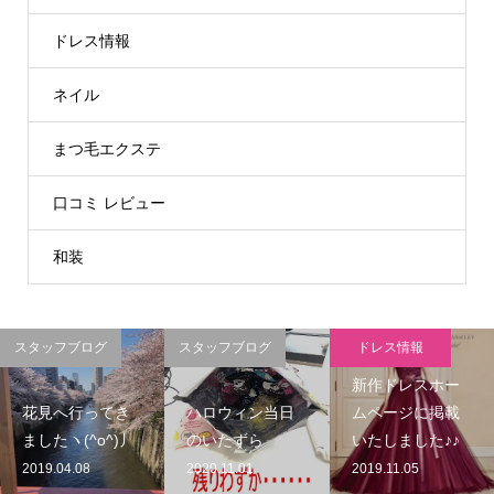
ドレス情報
ネイル
まつ毛エクステ
口コミ レビュー
和装
スタッフブログ
スタッフブログ
ドレス情報
新作ドレスホー
花見へ行ってき
ハロウィン当日
ムページに掲載
ましたヽ(^o^)丿
のいたずら
いたしました♪♪
2019.04.08
2020.11.01
2019.11.05