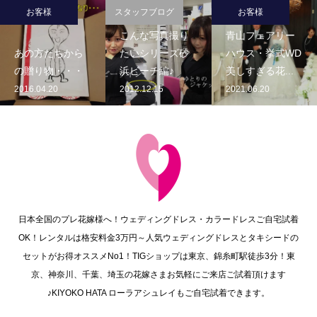
お客様
スタッフブログ
お客様
こんな写真撮り
青山フェアリー
あの方たちから
たいシリーズ砂
ハウス・挙式WD
の贈り物・・・
浜ビーチ編♪
美しすぎる花...
2016.04.20
2012.12.15
2021.06.20
日本全国のプレ花嫁様へ！ウェディングドレス・カラードレスご自宅試着
OK！レンタルは格安料金3万円～人気ウェディングドレスとタキシードの
セットがお得オススメNo1！TIGショップは東京、錦糸町駅徒歩3分！東
京、神奈川、千葉、埼玉の花嫁さまお気軽にご来店ご試着頂けます
♪KIYOKO HATA ローラアシュレイもご自宅試着できます。