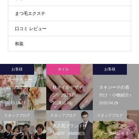
まつ毛エクステ
口コミ レビュー
和装
お客様
ネイル
お客様
ブーケチャー
ム ウェディン
秋ネイルデザイ
タキシードの着
グ
ン 20133☆
付け・小物紹介♪
2013.10.27
2013.11.10
2020.04.29
スタッフブログ
スタッフブログ
スタッフブログ
大人気ブランドH
ブルーウェディ
ARDY AMINES
スージーレモネ