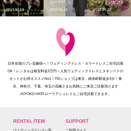
ング
コーデ(^_-)
ード×プレゼント
2013.07.10
2018.06.14
2015.09.20
日本全国のプレ花嫁様へ！ウェディングドレス・カラードレスご自宅試着
OK！レンタルは格安料金3万円～人気ウェディングドレスとタキシードの
セットがお得オススメNo1！TIGショップは東京、錦糸町駅徒歩3分！東
京、神奈川、千葉、埼玉の花嫁さまお気軽にご来店ご試着頂けます
♪KIYOKO HATA ローラアシュレイもご自宅試着できます。
RENTAL ITEM
SUPPORT
ウェディングドレス一覧
ご利用ガイド