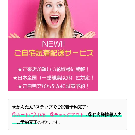
★かんたん3ステップでご試着予約完了♪
①カートに入れる
→
②チェックアウト
→
③お客様情報入力
→ご予約完了
の流れです。