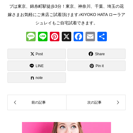
プは東京、錦糸町駅徒歩3分！東京、神奈川、千葉、埼玉の花
嫁さまお気軽にご来店ご試着頂けます♪KIYOKO HATA ローラア
シュレイもご自宅試着できます。
M
Li
Pi
X
F
E
共
e
n
nt
a
m
有
ss
e
er
c
ail
Post
Share
a
e
e
LINE
Pin it
g
st
b
note
e
o
o
k