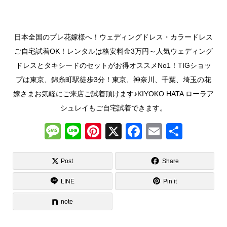
日本全国のプレ花嫁様へ！ウェディングドレス・カラードレス
ご自宅試着OK！レンタルは格安料金3万円～人気ウェディング
ドレスとタキシードのセットがお得オススメNo1！TIGショッ
プは東京、錦糸町駅徒歩3分！東京、神奈川、千葉、埼玉の花
嫁さまお気軽にご来店ご試着頂けます♪KIYOKO HATA ローラア
シュレイもご自宅試着できます。
M
Li
Pi
X
F
E
共
e
n
nt
a
m
有
ss
e
er
c
ail
Post
Share
a
e
e
LINE
Pin it
g
st
b
note
e
o