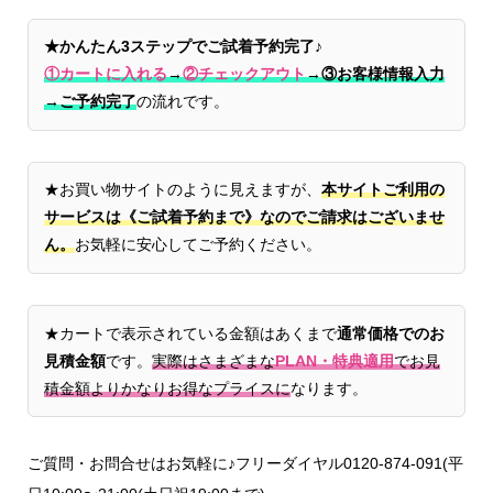
★かんたん3ステップでご試着予約完了♪
①カートに入れる
→
②チェックアウト
→
③お客様情報入力
→ご予約完了
の流れです。
★お買い物サイトのように見えますが、
本サイトご利用の
サービスは《ご試着予約まで》なのでご請求はございませ
ん。
お気軽に安心してご予約ください。
★カートで表示されている金額はあくまで
通常価格でのお
見積金額
です。
実際はさまざまな
PLAN・特典適用
でお見
積金額よりかなりお得なプライスに
なります。
ご質問・お問合せはお気軽に♪フリーダイヤル0120-874-091(平