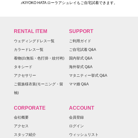
♪KIYOKO HATA ローラアシュレイもご自宅試着できます。
RENTAL ITEM
SUPPORT
ウェディングドレス一覧
ご利用ガイド
カラードレス一覧
ご自宅試着 Q&A
着物(白無垢・色打掛・紋付袴)
国内挙式 Q&A
タキシード
海外挙式 Q&A
アクセサリー
マタニティー挙式 Q&A
ご親族様衣装(モーニング・留
ママ婚 Q&A
袖)
CORPORATE
ACCOUNT
会社概要
会員登録
アクセス
ログイン
スタッフ紹介
ウィッシュリスト