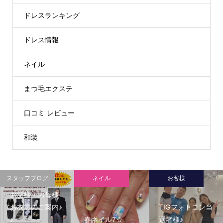
ドレスランキング
ドレス情報
ネイル
まつ毛エクステ
口コミ レビュー
和装
スタッフブログ
ネイル
お客様
お父様・お母様
お衣裳のご案内♪
TIGフォトコン当
♪
春ネイル7☆
選者様♪