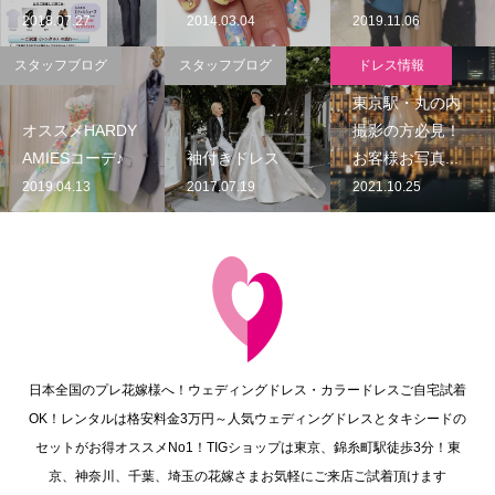
2018.07.27
2014.03.04
2019.11.06
スタッフブログ
スタッフブログ
ドレス情報
東京駅・丸の内
オススメHARDY
撮影の方必見！
AMIESコーデ♪
袖付きドレス
お客様お写真...
2019.04.13
2017.07.19
2021.10.25
日本全国のプレ花嫁様へ！ウェディングドレス・カラードレスご自宅試着
OK！レンタルは格安料金3万円～人気ウェディングドレスとタキシードの
セットがお得オススメNo1！TIGショップは東京、錦糸町駅徒歩3分！東
京、神奈川、千葉、埼玉の花嫁さまお気軽にご来店ご試着頂けます