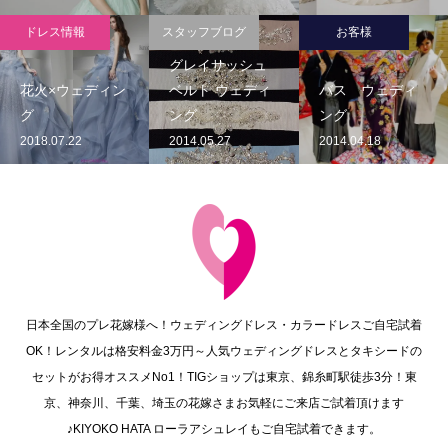
ドレス情報
スタッフブログ
お客様
グレイサッシュ
花火×ウェディン
ベルト ウェディ
バス ウェディ
グ
ング
ング
2018.07.22
2014.05.27
2014.04.18
日本全国のプレ花嫁様へ！ウェディングドレス・カラードレスご自宅試着
OK！レンタルは格安料金3万円～人気ウェディングドレスとタキシードの
セットがお得オススメNo1！TIGショップは東京、錦糸町駅徒歩3分！東
京、神奈川、千葉、埼玉の花嫁さまお気軽にご来店ご試着頂けます
♪KIYOKO HATA ローラアシュレイもご自宅試着できます。