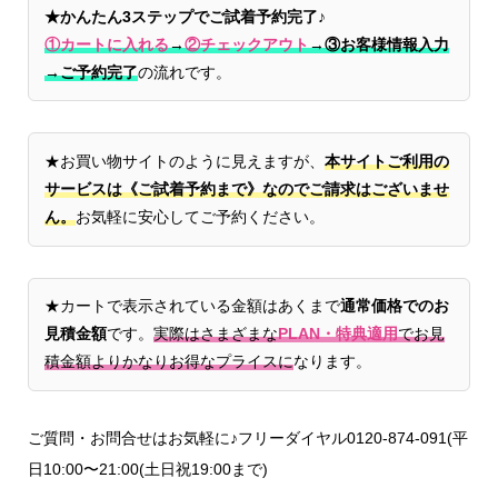
★かんたん3ステップでご試着予約完了♪
①カートに入れる
→
②チェックアウト
→
③お客様情報入力
→ご予約完了
の流れです。
★お買い物サイトのように見えますが、
本サイトご利用の
サービスは《ご試着予約まで》なのでご請求はございませ
ん。
お気軽に安心してご予約ください。
★カートで表示されている金額はあくまで
通常価格でのお
見積金額
です。
実際はさまざまな
PLAN・特典適用
でお見
積金額よりかなりお得なプライスに
なります。
ご質問・お問合せはお気軽に♪フリーダイヤル0120-874-091(平
日10:00〜21:00(土日祝19:00まで)