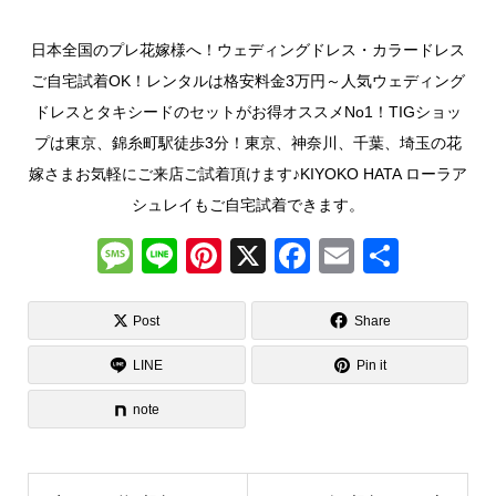
日本全国のプレ花嫁様へ！ウェディングドレス・カラードレス
ご自宅試着OK！レンタルは格安料金3万円～人気ウェディング
ドレスとタキシードのセットがお得オススメNo1！TIGショッ
プは東京、錦糸町駅徒歩3分！東京、神奈川、千葉、埼玉の花
嫁さまお気軽にご来店ご試着頂けます♪KIYOKO HATA ローラア
シュレイもご自宅試着できます。
M
Li
Pi
X
F
E
共
e
n
nt
a
m
有
ss
e
er
c
ail
Post
Share
a
e
e
LINE
Pin it
g
st
b
note
e
o
o