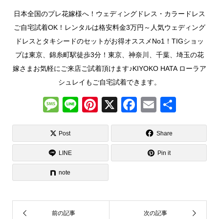
日本全国のプレ花嫁様へ！ウェディングドレス・カラードレス
ご自宅試着OK！レンタルは格安料金3万円～人気ウェディング
ドレスとタキシードのセットがお得オススメNo1！TIGショッ
プは東京、錦糸町駅徒歩3分！東京、神奈川、千葉、埼玉の花
嫁さまお気軽にご来店ご試着頂けます♪KIYOKO HATA ローラア
シュレイもご自宅試着できます。
M
Li
Pi
X
F
E
共
e
n
nt
a
m
有
ss
e
er
c
ail
Post
Share
a
e
e
LINE
Pin it
g
st
b
note
e
o
o
k