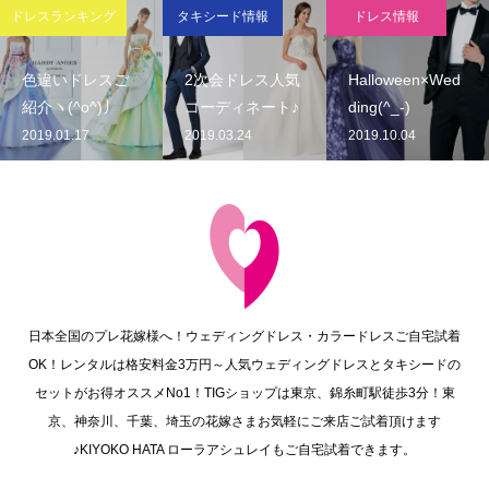
ドレスランキング
タキシード情報
ドレス情報
色違いドレスご
2次会ドレス人気
Halloween×Wed
紹介ヽ(^o^)丿
コーディネート♪
ding(^_-)
2019.01.17
2019.03.24
2019.10.04
日本全国のプレ花嫁様へ！ウェディングドレス・カラードレスご自宅試着
OK！レンタルは格安料金3万円～人気ウェディングドレスとタキシードの
セットがお得オススメNo1！TIGショップは東京、錦糸町駅徒歩3分！東
京、神奈川、千葉、埼玉の花嫁さまお気軽にご来店ご試着頂けます
♪KIYOKO HATA ローラアシュレイもご自宅試着できます。