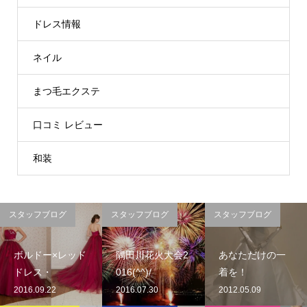
ドレス情報
ネイル
まつ毛エクステ
口コミ レビュー
和装
スタッフブログ
スタッフブログ
スタッフブログ
ボルドー×レッド
隅田川花火大会2
あなただけの一
ドレス・
016(^^)/
着を！
2016.09.22
2016.07.30
2012.05.09