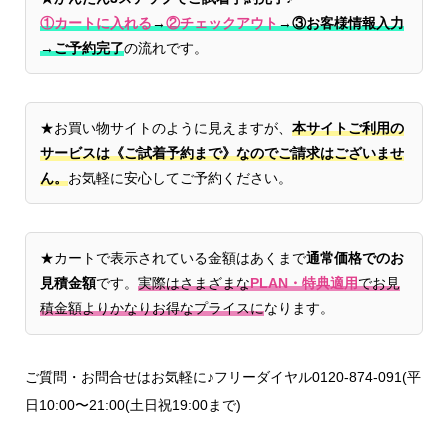
①カートに入れる
→
②チェックアウト
→
③お客様情報入力
→ご予約完了
の流れです。
★お買い物サイトのように見えますが、
本サイトご利用の
サービスは《ご試着予約まで》なのでご請求はございませ
ん。
お気軽に安心してご予約ください。
★カートで表示されている金額はあくまで
通常価格でのお
見積金額
です。
実際はさまざまな
PLAN・特典適用
でお見
積金額よりかなりお得なプライスに
なります。
ご質問・お問合せはお気軽に♪フリーダイヤル0120-874-091(平
日10:00〜21:00(土日祝19:00まで)