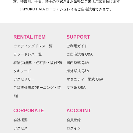
京、神奈川、千葉、埼玉の花嫁さまお気軽にご来店ご試着頂けます
♪KIYOKO HATA ローラアシュレイもご自宅試着できます。
RENTAL ITEM
SUPPORT
ウェディングドレス一覧
ご利用ガイド
カラードレス一覧
ご自宅試着 Q&A
着物(白無垢・色打掛・紋付袴)
国内挙式 Q&A
タキシード
海外挙式 Q&A
アクセサリー
マタニティー挙式 Q&A
ご親族様衣装(モーニング・留
ママ婚 Q&A
袖)
CORPORATE
ACCOUNT
会社概要
会員登録
アクセス
ログイン