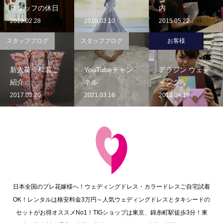
スタッフの休日
内
2019.02.28
2018.03.10
2015.05.22
スタッフブログ
スタッフブログ
お客様
新入荷☆和装ご
YouTubeチャン
アラジン ウェデ
紹介
ネル
ィング
2017.03.20
2021.03.16
2013.04.19
日本全国のプレ花嫁様へ！ウェディングドレス・カラードレスご自宅試着
OK！レンタルは格安料金3万円～人気ウェディングドレスとタキシードの
セットがお得オススメNo1！TIGショップは東京、錦糸町駅徒歩3分！東