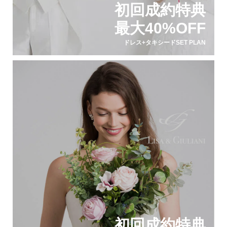
初回成約特典
最大40%OFF
ドレス+タキシードSET PLAN
初回成約特典