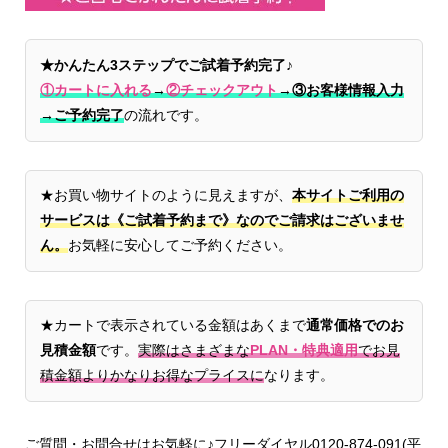
★かんたん3ステップでご試着予約完了♪
①カートに入れる
→
②チェックアウト
→
③お客様情報入力
→ご予約完了
の流れです。
★お買い物サイトのように見えますが、
本サイトご利用の
サービスは《ご試着予約まで》なのでご請求はございませ
ん。
お気軽に安心してご予約ください。
★カートで表示されている金額はあくまで
通常価格でのお
見積金額
です。
実際はさまざまな
PLAN・特典適用
でお見
積金額よりかなりお得なプライスに
なります。
ご質問・お問合せはお気軽に♪フリーダイヤル0120-874-091(平