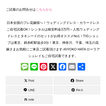
ご試着のお問合せは
こちらから
日本全国のプレ花嫁様へ！ウェディングドレス・カラードレス
ご自宅試着OK！レンタルは格安料金3万円～人気ウェディング
ドレスとタキシードのセットがお得オススメNo1！TIGショッ
プは東京、錦糸町駅徒歩3分！東京、神奈川、千葉、埼玉の花
嫁さまお気軽にご来店ご試着頂けます♪KIYOKO HATA ローラア
シュレイもご自宅試着できます。
M
Li
Pi
X
F
E
共
e
n
nt
a
m
有
ss
e
er
c
ail
Post
Share
a
e
e
LINE
Pin it
g
st
b
note
e
o