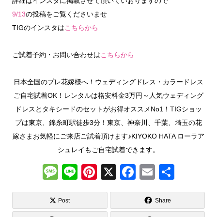
詳細はインスタに掲載させて頂いていおりますので
9/13
の投稿をご覧くださいませ
TIGのインスタは
こちらから
ご試着予約・お問い合わせは
こちらから
日本全国のプレ花嫁様へ！ウェディングドレス・カラードレス
ご自宅試着OK！レンタルは格安料金3万円～人気ウェディング
ドレスとタキシードのセットがお得オススメNo1！TIGショッ
プは東京、錦糸町駅徒歩3分！東京、神奈川、千葉、埼玉の花
嫁さまお気軽にご来店ご試着頂けます♪KIYOKO HATA ローラア
シュレイもご自宅試着できます。
M
Li
Pi
X
F
E
共
e
n
nt
a
m
有
ss
e
er
c
ail
Post
Share