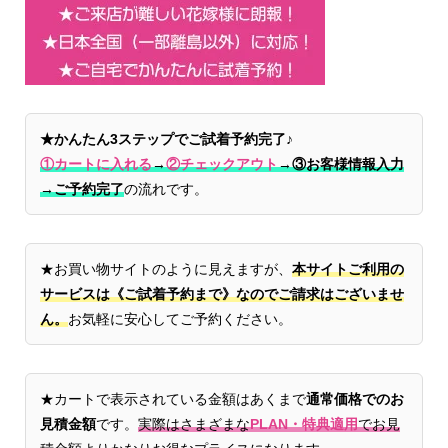
★かんたん3ステップでご試着予約完了♪
①カートに入れる
→
②チェックアウト
→
③お客様情報入力
→ご予約完了
の流れです。
★お買い物サイトのように見えますが、
本サイトご利用の
サービスは《ご試着予約まで》なのでご請求はございませ
ん。
お気軽に安心してご予約ください。
★カートで表示されている金額はあくまで
通常価格でのお
見積金額
です。
実際はさまざまな
PLAN・特典適用
でお見