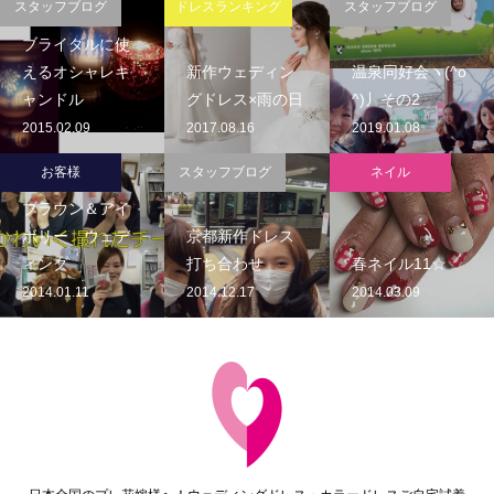
スタッフブログ
ドレスランキング
スタッフブログ
ブライダルに使
えるオシャレキ
新作ウェディン
温泉同好会ヽ(^o
ャンドル
グドレス×雨の日
^)丿その2
2015.02.09
2017.08.16
2019.01.08
お客様
スタッフブログ
ネイル
ブラウン＆アイ
ボリー ウェデ
京都新作ドレス
ィング
打ち合わせ
春ネイル11☆
2014.01.11
2014.12.17
2014.03.09