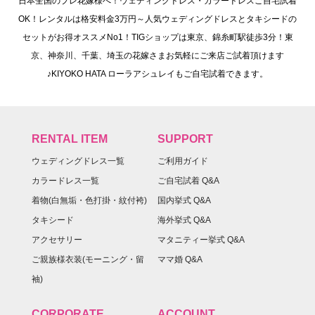
日本全国のプレ花嫁様へ！ウェディングドレス・カラードレスご自宅試着
OK！レンタルは格安料金3万円～人気ウェディングドレスとタキシードの
セットがお得オススメNo1！TIGショップは東京、錦糸町駅徒歩3分！東
京、神奈川、千葉、埼玉の花嫁さまお気軽にご来店ご試着頂けます
♪KIYOKO HATA ローラアシュレイもご自宅試着できます。
RENTAL ITEM
SUPPORT
ウェディングドレス一覧
ご利用ガイド
カラードレス一覧
ご自宅試着 Q&A
着物(白無垢・色打掛・紋付袴)
国内挙式 Q&A
タキシード
海外挙式 Q&A
アクセサリー
マタニティー挙式 Q&A
ご親族様衣装(モーニング・留
ママ婚 Q&A
袖)
CORPORATE
ACCOUNT