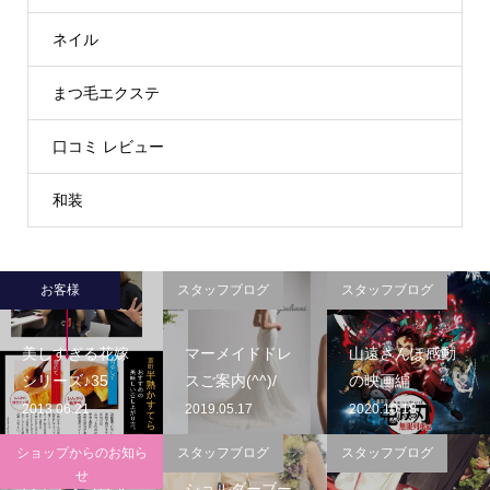
ネイル
まつ毛エクステ
口コミ レビュー
和装
お客様
スタッフブログ
スタッフブログ
美しすぎる花嫁
マーメイドドレ
山遠さんぽ感動
シリーズ♪35
スご案内(^^)/
の映画編
2013.06.21
2019.05.17
2020.10.18
ショップからのお知ら
スタッフブログ
スタッフブログ
せ
ウェディングド
ショルダーブー