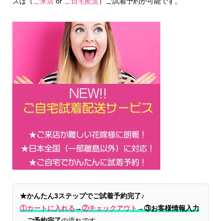
スは（
ご来店
or
ご自宅配送
）ご試着予約が可能です。
★かんたん3ステップでご試着予約完了♪
①カートに入れる
→
②チェックアウト
→
③お客様情報入力
→ご予約完了
の流れです。