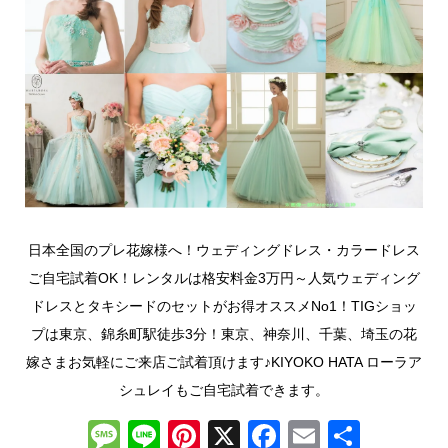
日本全国のプレ花嫁様へ！ウェディングドレス・カラードレス
ご自宅試着OK！レンタルは格安料金3万円～人気ウェディング
ドレスとタキシードのセットがお得オススメNo1！TIGショッ
プは東京、錦糸町駅徒歩3分！東京、神奈川、千葉、埼玉の花
嫁さまお気軽にご来店ご試着頂けます♪KIYOKO HATA ローラア
シュレイもご自宅試着できます。
M
Li
Pi
X
F
E
共