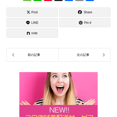
e
n
nt
a
m
有
ss
e
er
c
ail
Post
Share
a
e
e
LINE
Pin it
g
st
b
note
e
o
o
k