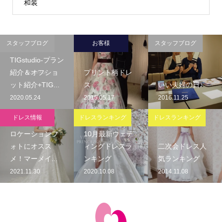
和装
スタッフブログ
お客様
スタッフブログ
TIGstudio-プラン
紹介＆オフショ
プリント柄ドレ
ット紹介+TIG...
ス
いい夫婦の日♪
2020.05.24
2015.05.17
2016.11.25
ドレス情報
ドレスランキング
ドレスランキング
ロケーションフ
10月最新ウェデ
ォトにオスス
ィングドレスラ
二次会ドレス人
メ！マーメイ...
ンキング
気ランキング
2021.11.30
2020.10.08
2014.11.08