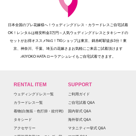
日本全国のプレ花嫁様へ！ウェディングドレス・カラードレスご自宅試着
OK！レンタルは格安料金3万円～人気ウェディングドレスとタキシードの
セットがお得オススメNo1！TIGショップは東京、錦糸町駅徒歩3分！東
京、神奈川、千葉、埼玉の花嫁さまお気軽にご来店ご試着頂けます
♪KIYOKO HATA ローラアシュレイもご自宅試着できます。
RENTAL ITEM
SUPPORT
ウェディングドレス一覧
ご利用ガイド
カラードレス一覧
ご自宅試着 Q&A
着物(白無垢・色打掛・紋付袴)
国内挙式 Q&A
タキシード
海外挙式 Q&A
アクセサリー
マタニティー挙式 Q&A