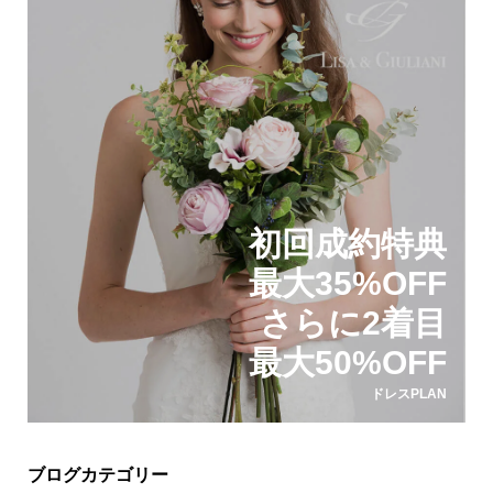
初回成約特典
最大35%OFF
さらに2着目
最大50%OFF
ドレスPLAN
ブログカテゴリー