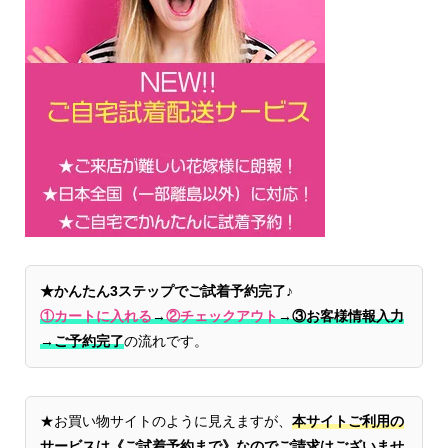
★かんたん3ステップでご試着予約完了♪
①カートに入れる
→
②チェックアウト
→
③お客様情報入力
→ご予約完了
の流れです。
★お買い物サイトのように見えますが、
本サイトご利用の
サービスは《ご試着予約まで》なのでご請求はございませ