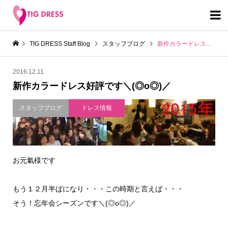

TIG DRESS Staff Blog
スタッフブログ
新作カラードレス好評です＼(◎o◎)／
2016.12.11
新作カラードレス好評です＼(◎o◎)／
スタッフブログ
ドレス情報
お元氣様です
もう１２月半ばになり・・・この時期と言えば・・・
そう！忘年会シーズンです＼(◎o◎)／