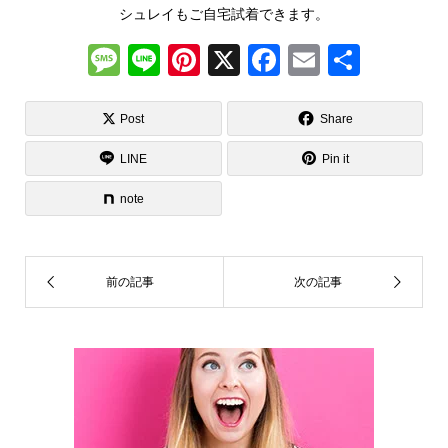
シュレイもご自宅試着できます。
M
Li
Pi
X
F
E
共
e
n
nt
a
m
有
ss
e
er
c
ail
Post
Share
a
e
e
LINE
Pin it
g
st
b
note
e
o
o
k