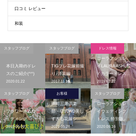
口コミ レビュー
和装
スタッフブログ
スタッフブログ
ドレス情報
ローラアシュレ
本日入荷のドレ
TIGプレ花嫁前撮
イLAURA ASHLE
スのご紹介(^^)
り♪洋装編
Y カラードレス...
2020.01.22
2017.11.16
2019.02.22
スタッフブログ
お客様
スタッフブログ
綱町三井倶楽
ローラアシュレ
フラワーポムウ
部・挙式WD美し
イウェディング
ェディング
すぎる花嫁シ...
ドレス 特別販...
2015.05.09
2021.05.28
2020.09.16