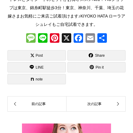
プは東京、錦糸町駅徒歩3分！東京、神奈川、千葉、埼玉の花
嫁さまお気軽にご来店ご試着頂けます♪KIYOKO HATA ローラア
シュレイもご自宅試着できます。
M
Li
Pi
X
F
E
共
e
n
nt
a
m
有
ss
e
er
c
ail
Post
Share
a
e
e
LINE
Pin it
g
st
b
note
e
o
o
k