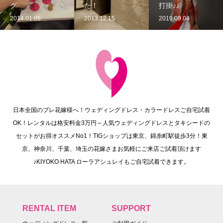
グ
た！
打掛♪♪
2014.01.05
2013.12.15
2019.09.04
日本全国のプレ花嫁様へ！ウェディングドレス・カラードレスご自宅試着
OK！レンタルは格安料金3万円～人気ウェディングドレスとタキシードの
セットがお得オススメNo1！TIGショップは東京、錦糸町駅徒歩3分！東
京、神奈川、千葉、埼玉の花嫁さまお気軽にご来店ご試着頂けます
♪KIYOKO HATA ローラアシュレイもご自宅試着できます。
RENTAL ITEM
SUPPORT