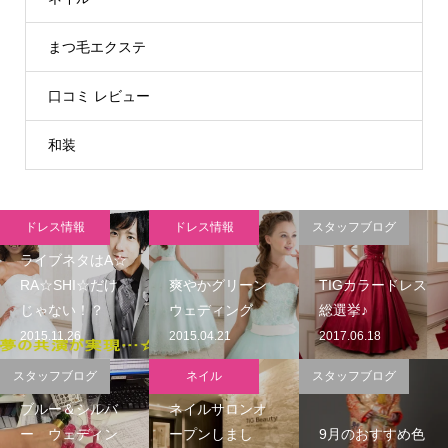
まつ毛エクステ
口コミ レビュー
和装
ドレス情報
ドレス情報
スタッフブログ
ライブネタはA☆
RA☆SHI☆だけ
爽やかグリーン
TIGカラードレス
じゃない！？
ウェディング
総選挙♪
2015.11.26
2015.04.21
2017.06.18
スタッフブログ
ネイル
スタッフブログ
ブルー＆シルバ
ネイルサロンオ
ー ウェディン
ープンしまし
9月のおすすめ色