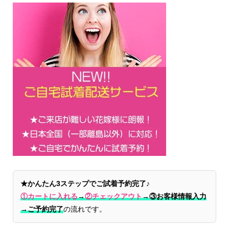
★かんたん3ステップでご試着予約完了♪
①カートに入れる
→
②チェックアウト
→
③お客様情報入力
→ご予約完了
の流れです。