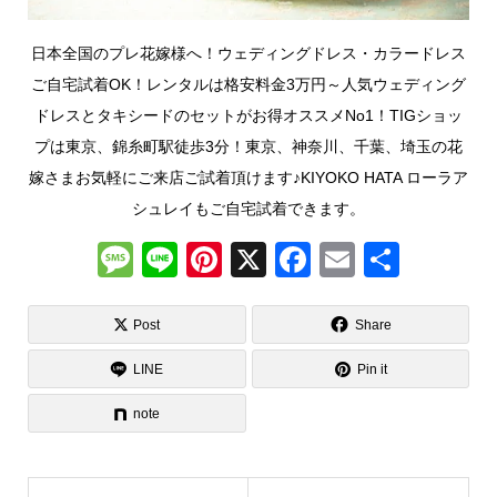
日本全国のプレ花嫁様へ！ウェディングドレス・カラードレス
ご自宅試着OK！レンタルは格安料金3万円～人気ウェディング
ドレスとタキシードのセットがお得オススメNo1！TIGショッ
プは東京、錦糸町駅徒歩3分！東京、神奈川、千葉、埼玉の花
嫁さまお気軽にご来店ご試着頂けます♪KIYOKO HATA ローラア
シュレイもご自宅試着できます。
M
Li
Pi
X
F
E
共
e
n
nt
a
m
有
ss
e
er
c
ail
Post
Share
a
e
e
LINE
Pin it
g
st
b
note
e
o
o