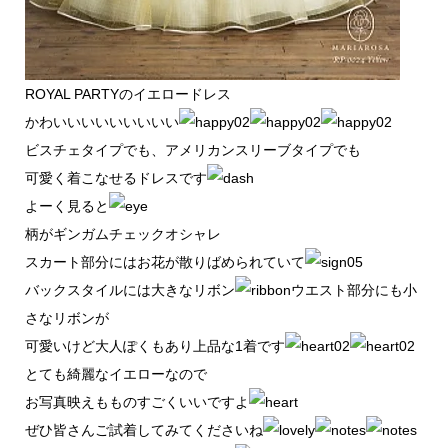
ROYAL PARTYのイエロードレス
かわいいいいいいいいい
ビスチェタイプでも、アメリカンスリーブタイプでも
可愛く着こなせるドレスです
よーく見ると
柄がギンガムチェックオシャレ
スカート部分にはお花が散りばめられていて
バックスタイルには大きなリボン
ウエスト部分にも小
さなリボンが
可愛いけど大人ぽくもあり上品な1着です
とても綺麗なイエローなので
お写真映えもものすごくいいですよ
ぜひ皆さんご試着してみてくださいね