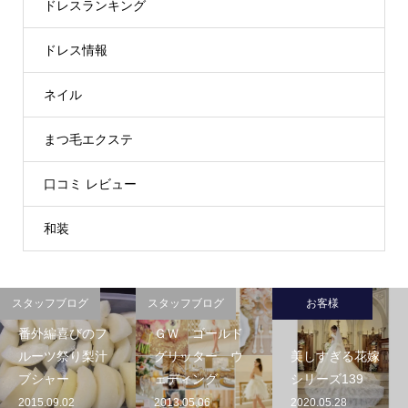
ドレスランキング
ドレス情報
ネイル
まつ毛エクステ
口コミ レビュー
和装
スタッフブログ
スタッフブログ
お客様
番外編喜びのフ
ＧＷ ゴールド
ルーツ祭り梨汁
グリッター ウ
美しすぎる花嫁
ブシャー
ェディング
シリーズ139
2015.09.02
2013.05.06
2020.05.28