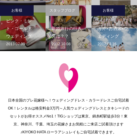
お客様
スタッフブログ
お客様
ピンク・ミン
ト・ゴールド
新婚旅行の行き
海外×お洒落×ウ
ウェディング
先は？？
ェディング
2013.07.09
2012.10.08
2017.03.16
日本全国のプレ花嫁様へ！ウェディングドレス・カラードレスご自宅試着
OK！レンタルは格安料金3万円～人気ウェディングドレスとタキシードの
セットがお得オススメNo1！TIGショップは東京、錦糸町駅徒歩3分！東
京、神奈川、千葉、埼玉の花嫁さまお気軽にご来店ご試着頂けます
♪KIYOKO HATA ローラアシュレイもご自宅試着できます。