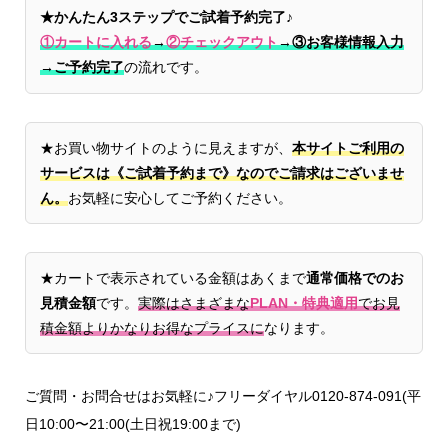
★かんたん3ステップでご試着予約完了♪
①カートに入れる
→
②チェックアウト
→
③お客様情報入力
→ご予約完了
の流れです。
★お買い物サイトのように見えますが、
本サイトご利用の
サービスは《ご試着予約まで》なのでご請求はございませ
ん。
お気軽に安心してご予約ください。
★カートで表示されている金額はあくまで
通常価格でのお
見積金額
です。
実際はさまざまな
PLAN・特典適用
でお見
積金額よりかなりお得なプライスに
なります。
ご質問・お問合せはお気軽に♪フリーダイヤル0120-874-091(平
日10:00〜21:00(土日祝19:00まで)