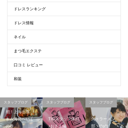
ドレスランキング
ドレス情報
ネイル
まつ毛エクステ
口コミ レビュー
和装
スタッフブログ
スタッフブログ
スタッフブログ
初！上海出張
キム海外へいく
TIGスタッフ休日
久々ラーメン
の巻
♪おさえ編
部ヽ(^o^)丿