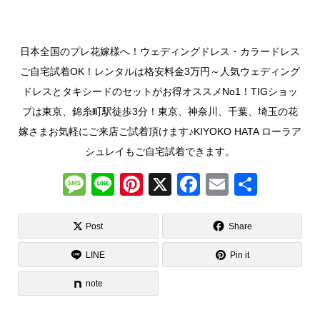
日本全国のプレ花嫁様へ！ウェディングドレス・カラードレス
ご自宅試着OK！レンタルは格安料金3万円～人気ウェディング
ドレスとタキシードのセットがお得オススメNo1！TIGショッ
プは東京、錦糸町駅徒歩3分！東京、神奈川、千葉、埼玉の花
嫁さまお気軽にご来店ご試着頂けます♪KIYOKO HATA ローラア
シュレイもご自宅試着できます。
M
Li
Pi
X
F
E
共
e
n
nt
a
m
有
ss
e
er
c
ail
Post
Share
a
e
e
LINE
Pin it
g
st
b
note
e
o