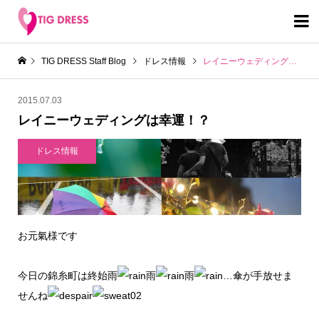

TIG DRESS Staff Blog
ドレス情報
レイニーウェディングは幸運！？
2015.07.03
レイニーウェディングは幸運！？
ドレス情報
お元氣様です
今日の錦糸町は終始雨
雨
雨
…傘が手放せま
せんね