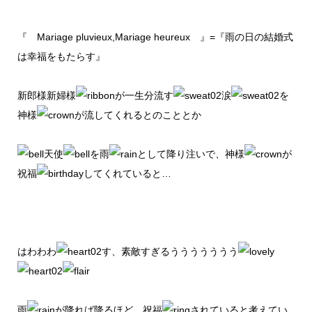
『 Mariage pluvieux,Mariage heureux 』=『雨の日の結婚式
は幸福をもたらす』
新郎様新婦様
が一生分流す
涙
を
神様
が流してくれるとのこととか
天使
を雨
として降り注いで、神様
が
祝福
してくれていると…
はわわわ
す、素敵すぎるううううううう
雨
が降れば降るほど、祝福
されていると考えてい