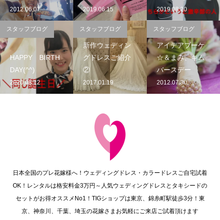
2012.06.07
2019.06.15
2019.08.20
スタッフブログ
スタッフブログ
スタッフブログ
新作ウェディン
アイデアブーケ
HAPPY BIRTH
グドレスご紹介
☆＆まみ、キム
DAY(^^)
②
バースデー
2020.08.12
2017.01.19
2012.07.30
日本全国のプレ花嫁様へ！ウェディングドレス・カラードレスご自宅試着
OK！レンタルは格安料金3万円～人気ウェディングドレスとタキシードの
セットがお得オススメNo1！TIGショップは東京、錦糸町駅徒歩3分！東
京、神奈川、千葉、埼玉の花嫁さまお気軽にご来店ご試着頂けます