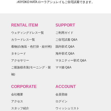
♪KIYOKO HATA ローラアシュレイもご自宅試着できます。
RENTAL ITEM
SUPPORT
ウェディングドレス一覧
ご利用ガイド
カラードレス一覧
ご自宅試着 Q&A
着物(白無垢・色打掛・紋付袴)
国内挙式 Q&A
タキシード
海外挙式 Q&A
アクセサリー
マタニティー挙式 Q&A
ご親族様衣装(モーニング・留
ママ婚 Q&A
袖)
CORPORATE
ACCOUNT
会社概要
会員登録
アクセス
ログイン
スタッフ紹介
ウィッシュリスト