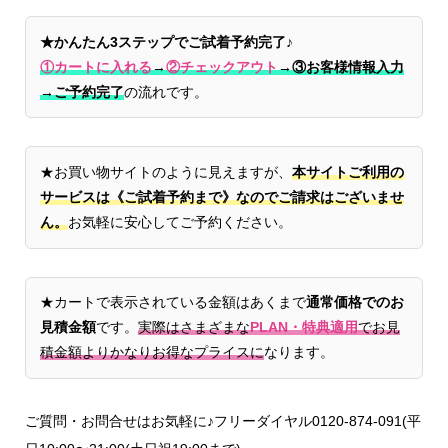
★かんたん3ステップでご試着予約完了♪
①カートに入れる
→
②チェックアウト
→
③お客様情報入力
→ご予約完了
の流れです。
★お買い物サイトのように見えますが、
本サイトご利用の
サービスは《ご試着予約まで》なのでご請求はございませ
ん。
お気軽に安心してご予約ください。
★カートで表示されている金額はあくまで
通常価格でのお
見積金額
です。
実際はさまざまな
PLAN・特典適用
でお見
積金額よりかなりお得なプライスに
なります。
ご質問・お問合せはお気軽に♪フリーダイヤル0120-874-091(平