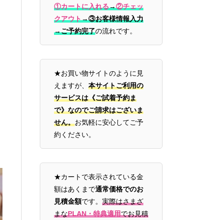
①カートに入れる
→
②チェッ
クアウト
→
③お客様情報入力
→ご予約完了
の流れです。
★お買い物サイトのように見
えますが、
本サイトご利用の
サービスは《ご試着予約ま
で》なのでご請求はございま
せん。
お気軽に安心してご予
約ください。
★カートで表示されている金
額はあくまで
通常価格でのお
見積金額
です。
実際はさまざ
まな
PLAN・特典適用
でお見積