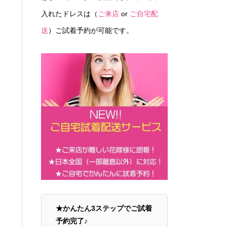
入れたドレスは（
ご来店
or
ご自宅配
送
）ご試着予約が可能です。
★かんたん3ステップでご試着
予約完了♪