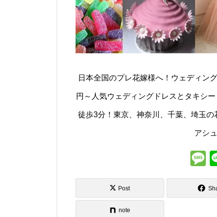
日本全国のプレ花嫁様へ！ウェディング
円～人気ウェディングドレスとタキシード
徒歩3分！東京、神奈川、千葉、埼玉の花嫁
アシ
s
Post
Sh
note