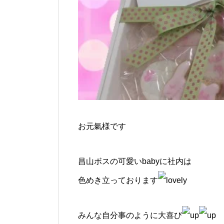
お元氣様です
昌山ボスの可愛いbabyに社内は
色めき立っております
みんな自分事のように大喜び