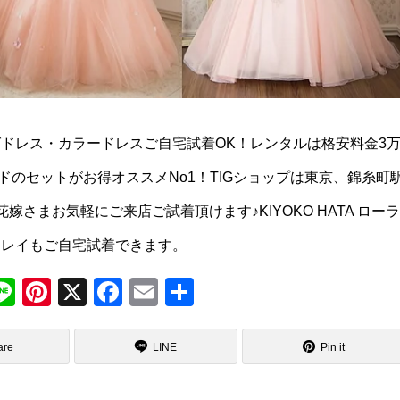
ドレス・カラードレスご自宅試着OK！レンタルは格安料金3
のセットがお得オススメNo1！TIGショップは東京、錦糸町
さまお気軽にご来店ご試着頂けます♪KIYOKO HATA ローラ
ュレイもご自宅試着できます。
M
Li
Pi
X
F
E
共
e
n
nt
a
m
有
s
e
er
c
ail
are
LINE
Pin it
a
e
e