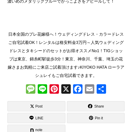
濃いめのメタリックブルーでかっこよさをアピールして！
日本全国のプレ花嫁様へ！ウェディングドレス・カラードレス
ご自宅試着OK！レンタルは格安料金3万円～人気ウェディング
ドレスとタキシードのセットがお得オススメNo1！TIGショッ
プは東京、錦糸町駅徒歩3分！東京、神奈川、千葉、埼玉の花
嫁さまお気軽にご来店ご試着頂けます♪KIYOKO HATA ローラア
シュレイもご自宅試着できます。
M
Li
Pi
X
F
E
共
e
n
nt
a
m
有
ss
e
er
c
ail
Post
Share
a
e
e
LINE
Pin it
g
st
b
note