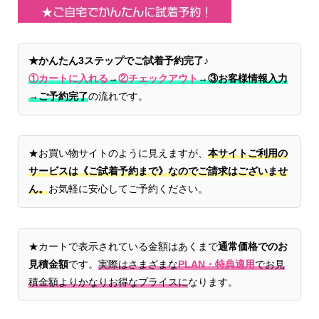
★かんたん3ステップでご試着予約完了♪
①カートに入れる
→
②チェックアウト
→
③お客様情報入力
→ご予約完了
の流れです。
★お買い物サイトのように見えますが、
本サイトご利用の
サービスは《ご試着予約まで》なのでご請求はございませ
ん。
お気軽に安心してご予約ください。
★カートで表示されている金額はあくまで
通常価格でのお
見積金額
です。
実際はさまざまな
PLAN・特典適用
でお見
積金額よりかなりお得なプライスに
なります。