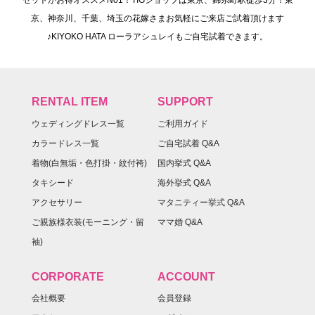
京、神奈川、千葉、埼玉の花嫁さまお気軽にご来店ご試着頂けます
♪KIYOKO HATA ローラアシュレイもご自宅試着できます。
RENTAL ITEM
SUPPORT
ウェディングドレス一覧
ご利用ガイド
カラードレス一覧
ご自宅試着 Q&A
着物(白無垢・色打掛・紋付袴)
国内挙式 Q&A
タキシード
海外挙式 Q&A
アクセサリー
マタニティー挙式 Q&A
ご親族様衣装(モーニング・留
ママ婚 Q&A
袖)
CORPORATE
ACCOUNT
会社概要
会員登録