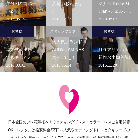
美登利寿司パー
入荷のお知らせ♪
ジナル-Lisa & Gi
ト2
♪
uliani-シェルシ...
2016.06.19
2018.12.13
2020.05.07
お客様
スタッフブログ
お客様
大人気ブランドH
結婚式に出席し
ARDY AMINES
月９アリエル＆
てきました♪
コーデ(^_-)
新作お小物入荷♪
2017.03.31
2018.06.14
2016.11.29
日本全国のプレ花嫁様へ！ウェディングドレス・カラードレスご自宅試着
OK！レンタルは格安料金3万円～人気ウェディングドレスとタキシードの
セットがお得オススメNo1！TIGショップは東京、錦糸町駅徒歩3分！東