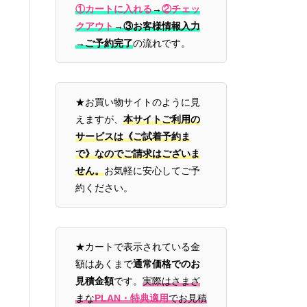
①カートに入れる
→
②チェッ
クアウト
→
③お客様情報入力
→ご予約完了
の流れです。
★お買い物サイトのように見
えますが、
本サイトご利用の
サービスは《ご試着予約ま
で》なのでご請求はございま
せん。
お気軽に安心してご予
約ください。
★カートで表示されている金
額はあくまで
通常価格でのお
見積金額
です。
実際はさまざ
まな
PLAN・特典適用
でお見積