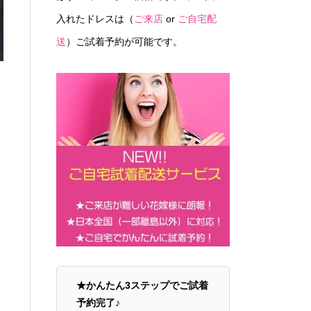
入れたドレスは（
ご来店
or
ご自宅配
送
）ご試着予約が可能です。
★かんたん3ステップでご試着
予約完了♪