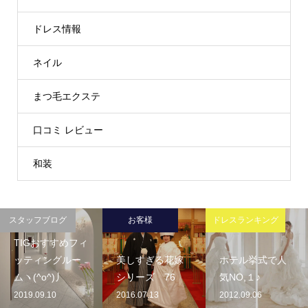
ドレス情報
ネイル
まつ毛エクステ
口コミ レビュー
和装
スタッフブログ
お客様
ドレスランキング
TIGおすすめフィ
ッティングルー
美しすぎる花嫁
ホテル挙式で人
ムヽ(^o^)丿
シリーズ 76
気NO,１♪
2019.09.10
2016.07.13
2012.09.06