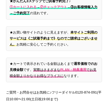
★かんたん3ステップでご試着予約完了♪
①カートに入れる
→
②チェックアウト
→
③お客様情報入力
→ご予約完了
の流れです。
★お買い物サイトのように見えますが、
本サイトご利用の
サービスは《ご試着予約まで》なのでご請求はございませ
ん。
お気軽に安心してご予約ください。
★カートで表示されている金額はあくまで
通常価格でのお
見積金額
です。
実際はさまざまな
PLAN・特典適用
でお見
積金額よりかなりお得なプライスに
なります。
ご質問・お問合せはお気軽に♪フリーダイヤル0120-874-091(平
日10:00〜21:00(土日祝19:00まで)