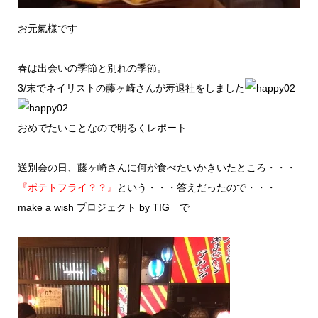
お元氣様です
春は出会いの季節と別れの季節。
3/末でネイリストの藤ヶ崎さんが寿退社をしました
おめでたいことなので明るくレポート
送別会の日、藤ヶ崎さんに何が食べたいかきいたところ・・・
『ポテトフライ？？』
という・・・答えだったので・・・
make a wish プロジェクト by TIG で