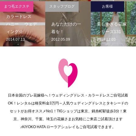
まつ毛エクステ
スタッフブログ
お客様
カラードレス
ハニー ウェデ
あなただけの一
美しすぎる花嫁
ィング☆
着を！
シリーズ131
2014.07.13
2012.05.09
2019.12.03
日本全国のプレ花嫁様へ！ウェディングドレス・カラードレスご自宅試着
OK！レンタルは格安料金3万円～人気ウェディングドレスとタキシードの
セットがお得オススメNo1！TIGショップは東京、錦糸町駅徒歩3分！東
京、神奈川、千葉、埼玉の花嫁さまお気軽にご来店ご試着頂けます
♪KIYOKO HATA ローラアシュレイもご自宅試着できます。