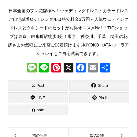
日本全国のプレ花嫁様へ！ウェディングドレス・カラードレス
ご自宅試着OK！レンタルは格安料金3万円～人気ウェディング
ドレスとタキシードのセットがお得オススメNo1！TIGショッ
プは東京、錦糸町駅徒歩3分！東京、神奈川、千葉、埼玉の花
嫁さまお気軽にご来店ご試着頂けます♪KIYOKO HATA ローラア
シュレイもご自宅試着できます。
M
Li
Pi
X
F
E
共
e
n
nt
a
m
有
ss
e
er
c
ail
Post
Share
a
e
e
LINE
Pin it
g
st
b
note
e
o
o
k